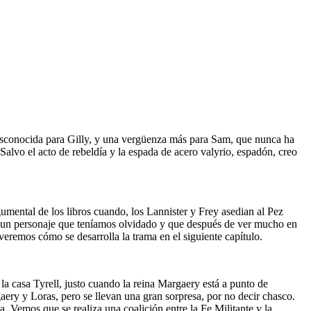
desconocida para Gilly, y una vergüenza más para Sam, que nunca ha
Salvo el acto de rebeldía y la espada de acero valyrio, espadón, creo
umental de los libros cuando, los Lannister y Frey asedian al Pez
s un personaje que teníamos olvidado y que después de ver mucho en
veremos cómo se desarrolla la trama en el siguiente capítulo.
a casa Tyrell, justo cuando la reina Margaery está a punto de
ery y Loras, pero se llevan una gran sorpresa, por no decir chasco.
Vemos que se realiza una coalición entre la Fe Militante y la