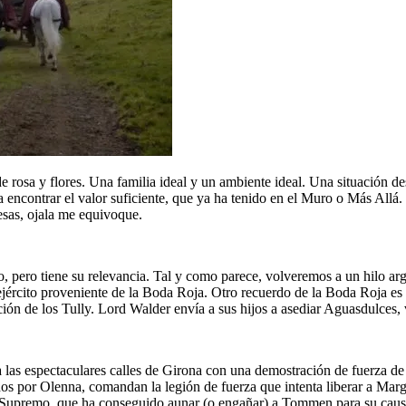
e rosa y flores. Una familia ideal y un ambiente ideal. Una situación 
 encontrar el valor suficiente, que ya ha tenido en el Muro o Más Allá. 
esas, ojala me equivoque.
o, pero tiene su relevancia. Tal y como parece, volveremos a un hilo arg
ejército proveniente de la Boda Roja. Otro recuerdo de la Boda Roja e
cción de los Tully. Lord Walder envía a sus hijos a asediar Aguasdulces, 
as espectaculares calles de Girona con una demostración de fuerza de l
 por Olenna, comandan la legión de fuerza que intenta liberar a Marga
Supremo, que ha conseguido aunar (o engañar) a Tommen para su causa. 