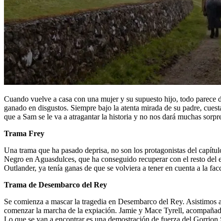
Cuando vuelve a casa con una mujer y su supuesto hijo, todo parece d
ganado en disgustos. Siempre bajo la atenta mirada de su padre, cuesta
que a Sam se le va a atragantar la historia y no nos dará muchas sorpr
Trama Frey
Una trama que ha pasado deprisa, no son los protagonistas del capítul
Negro en Aguasdulces, que ha conseguido recuperar con el resto del 
Outlander, ya tenía ganas de que se volviera a tener en cuenta a la fa
Trama de Desembarco del Rey
Se comienza a mascar la tragedia en Desembarco del Rey. Asistimos a l
comenzar la marcha de la expiación. Jamie y Mace Tyrell, acompañados
Lo que se van a encontrar es una demostración de fuerza del Gorrion 