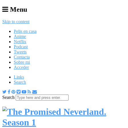
Menu
Skip to content
Pelis en casa
Anime
Netflix
Podcast
Tweets
Contacta
Sobre mi
Acceder
Links
Search
Search