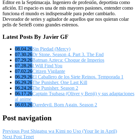
Editor en la Septimacaja. Ingeniero de profesión, deportista como
afición. El espacio es una de mis mayores pasiones, entender como
funciona el mundo es indispensable para poder cambiarlo.
Devorador de series y agitador de aquellos que nos quieran colar
pelis de SerieB como grandes estrenos.
Latest Posts By Javier GF
08.04.26
Sin Piedad (Mercy)
07.30.26
Dr Stone. Season 4. Part 3. The End
07.29.26
Batman Azteca: Choque de Imperios
07.28.26
I Will Find You
07.02.26
Citizen Vigilante
06.29.26
El Caballero de los Siete Reinos. Temporada 1
06.29.26
The Punisher. One Last Kill
06.24.26
The Punisher. Season 2
06.17.26
Captain Tsubasa (Oliver y Benji) y sus adaptaciones
al anime
06.03.26
Daredevil. Born Again. Season 2
Post navigation
Previous Post
Shigatsu wa Kimi no Uso (Your lie in April)
Next Post
Tenet