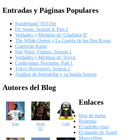
Entradas y Páginas Populares
Sunderland 'Til I Die
Dr. Stone. Season 4. Part 1
Verdades y Mentiras de 'Gladiator II'
The White Queen y La Guerra de las Dos Rosas
Guerreras Kpop
Star Wars: Visions. Season 1
Verdades y Mentiras de 'Troya'
Castlevania: Nocturne. Part 1
Tokyo Revengers. Season 2
Análisis de Interstellar y su banda Sonora
Autores del Blog
Enlaces
blog de marta
Bohemia
Cotu
Javier
Coke
El ladrillo visto
GF
El mundo de Angel
Manoxfilms