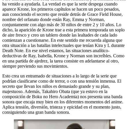
ha venido a ayudarla. La verdad es que la serie despega cuando
aparece Krone, los primeros capítulos se hacen un poco pesados,
aun conociendo el secreto que reside detrás de Grace Field House,
nombre del orfanato donde están Ray, Emma y Norman,
conjuntamente con algo más de 30 niños de entre 2 y 10 años. Lo
dicho, la aparición de Krone trae a esta primera temporada un soplo
de aire fresco y creo un tablero donde las lealtades de cada lado
comienzan a cuestionarse. En este sentido me recuerda alguna que
otra situación a las batallas intelectuales que tenían Kira y L durante
Death Note. En ese nivel estamos, las situaciones analítico-
deductivas de Ray, Isabella, Krone y Norman son increíbles. Como
en una partida de ajedrez, la tarea consiste en adelantarse al otro,
siempre previendo sus movimientos.
Esto crea un entramado de situaciones a lo largo de la serie que
podrían clasificarse como de terror, o con una tensión inmensa. El
secreto que llevan los niños es demasiado grande y su plan,
majestuoso. Además, Takahiro Obata (que ya estuvo en la
composición de Boku no Hero Academia) nos presenta una banda
sonora que encaja muy bien en los diferentes momentos del anime.
Aplica tensión, diversión, tristeza y epicidad en el momento justo,
consiguiendo una gran banda sonora.