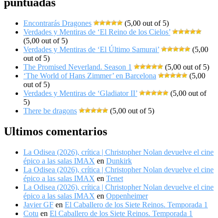
puntuadas
Encontrarás Dragones
(5,00 out of 5)
Verdades y Mentiras de ‘El Reino de los Cielos’
(5,00 out of 5)
Verdades y Mentiras de ‘El Último Samurai’
(5,00
out of 5)
The Promised Neverland. Season 1
(5,00 out of 5)
‘The World of Hans Zimmer’ en Barcelona
(5,00
out of 5)
Verdades y Mentiras de ‘Gladiator II’
(5,00 out of
5)
There be dragons
(5,00 out of 5)
Ultimos comentarios
La Odisea (2026), crítica | Christopher Nolan devuelve el cine
épico a las salas IMAX
en
Dunkirk
La Odisea (2026), crítica | Christopher Nolan devuelve el cine
épico a las salas IMAX
en
Tenet
La Odisea (2026), crítica | Christopher Nolan devuelve el cine
épico a las salas IMAX
en
Oppenheimer
Javier GF
en
El Caballero de los Siete Reinos. Temporada 1
Cotu
en
El Caballero de los Siete Reinos. Temporada 1