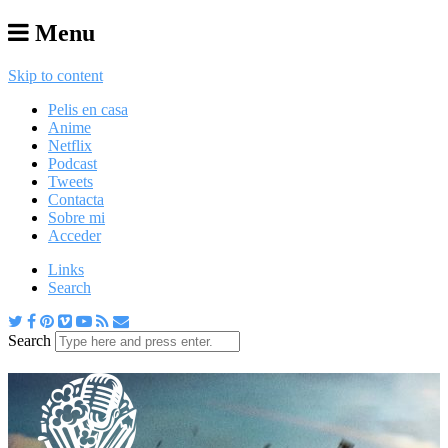
Menu
Skip to content
Pelis en casa
Anime
Netflix
Podcast
Tweets
Contacta
Sobre mi
Acceder
Links
Search
Search