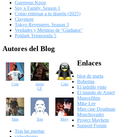
Guerreras Kpop
Spy x Family. Season 1
Como entrenar a tu dragón (2025)
Claymore
Tokyo Revengers. Season 3
Verdades y Mentiras de ‘Gladiator’
Poldark Temporada 5
Autores del Blog
Enlaces
blog de marta
Bohemia
Cotu
Javier
Coke
El ladrillo visto
GF
El mundo de Angel
Manoxfilms
Mike Lee
Mini cine Deadman
Monchovader
Slim
Toto
Mery
Project Mayhem
Support Forum
Tras las puertas
videodromo