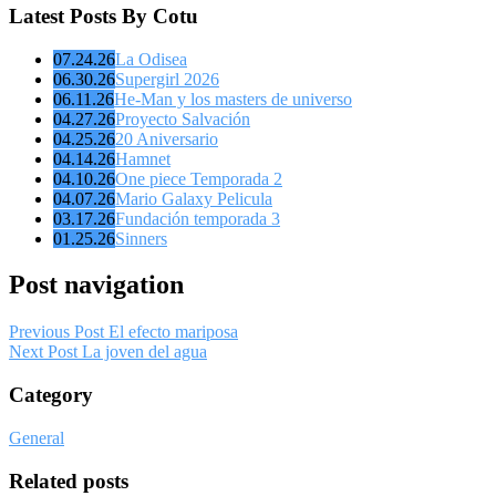
Latest Posts By Cotu
07.24.26
La Odisea
06.30.26
Supergirl 2026
06.11.26
He-Man y los masters de universo
04.27.26
Proyecto Salvación
04.25.26
20 Aniversario
04.14.26
Hamnet
04.10.26
One piece Temporada 2
04.07.26
Mario Galaxy Pelicula
03.17.26
Fundación temporada 3
01.25.26
Sinners
Post navigation
Previous Post
El efecto mariposa
Next Post
La joven del agua
Category
General
Related posts