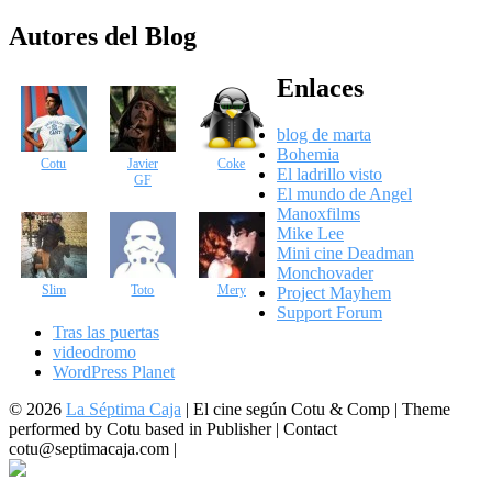
Autores del Blog
Enlaces
blog de marta
Bohemia
Cotu
Javier
Coke
El ladrillo visto
GF
El mundo de Angel
Manoxfilms
Mike Lee
Mini cine Deadman
Monchovader
Slim
Toto
Mery
Project Mayhem
Support Forum
Tras las puertas
videodromo
WordPress Planet
© 2026
La Séptima Caja
|
El cine según Cotu & Comp | Theme
performed by Cotu based in Publisher | Contact
cotu@septimacaja.com |