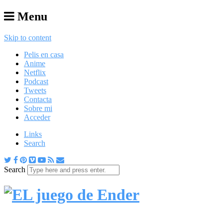
Menu
Skip to content
Pelis en casa
Anime
Netflix
Podcast
Tweets
Contacta
Sobre mi
Acceder
Links
Search
Search