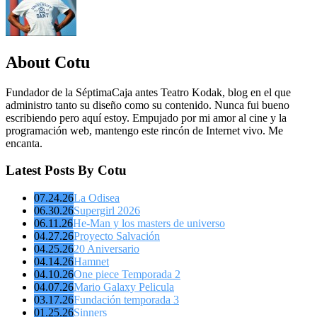
About Cotu
Fundador de la SéptimaCaja antes Teatro Kodak, blog en el que
administro tanto su diseño como su contenido. Nunca fui bueno
escribiendo pero aquí estoy. Empujado por mi amor al cine y la
programación web, mantengo este rincón de Internet vivo. Me
encanta.
Latest Posts By Cotu
07.24.26
La Odisea
06.30.26
Supergirl 2026
06.11.26
He-Man y los masters de universo
04.27.26
Proyecto Salvación
04.25.26
20 Aniversario
04.14.26
Hamnet
04.10.26
One piece Temporada 2
04.07.26
Mario Galaxy Pelicula
03.17.26
Fundación temporada 3
01.25.26
Sinners