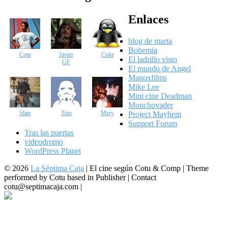
Enlaces
blog de marta
Bohemia
Cotu
Javier
Coke
El ladrillo visto
GF
El mundo de Angel
Manoxfilms
Mike Lee
Mini cine Deadman
Monchovader
Slim
Toto
Mery
Project Mayhem
Support Forum
Tras las puertas
videodromo
WordPress Planet
© 2026
La Séptima Caja
|
El cine según Cotu & Comp | Theme
performed by Cotu based in Publisher | Contact
cotu@septimacaja.com |