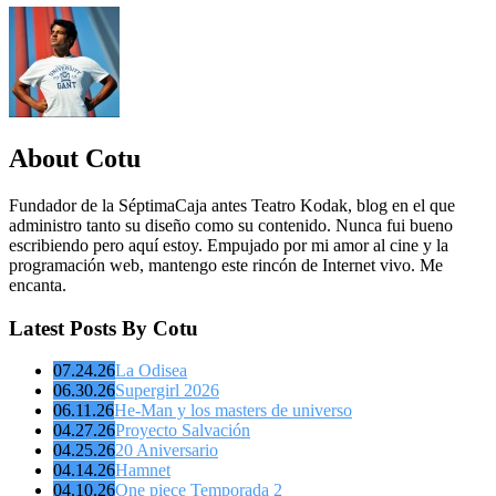
About Cotu
Fundador de la SéptimaCaja antes Teatro Kodak, blog en el que
administro tanto su diseño como su contenido. Nunca fui bueno
escribiendo pero aquí estoy. Empujado por mi amor al cine y la
programación web, mantengo este rincón de Internet vivo. Me
encanta.
Latest Posts By Cotu
07.24.26
La Odisea
06.30.26
Supergirl 2026
06.11.26
He-Man y los masters de universo
04.27.26
Proyecto Salvación
04.25.26
20 Aniversario
04.14.26
Hamnet
04.10.26
One piece Temporada 2