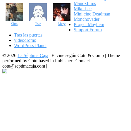
Manoxfilms
Mike Lee
Mini cine Deadman
Monchovader
Slim
Toto
Mery
Project Mayhem
Support Forum
Tras las puertas
videodromo
WordPress Planet
© 2026
La Séptima Caja
|
El cine según Cotu & Comp | Theme
performed by Cotu based in Publisher | Contact
cotu@septimacaja.com |