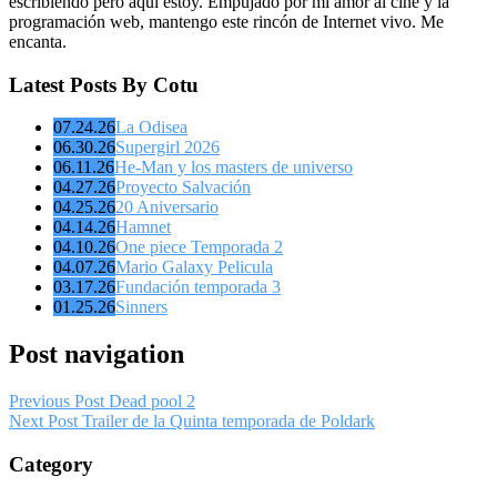
escribiendo pero aquí estoy. Empujado por mi amor al cine y la
programación web, mantengo este rincón de Internet vivo. Me
encanta.
Latest Posts By Cotu
07.24.26
La Odisea
06.30.26
Supergirl 2026
06.11.26
He-Man y los masters de universo
04.27.26
Proyecto Salvación
04.25.26
20 Aniversario
04.14.26
Hamnet
04.10.26
One piece Temporada 2
04.07.26
Mario Galaxy Pelicula
03.17.26
Fundación temporada 3
01.25.26
Sinners
Post navigation
Previous Post
Dead pool 2
Next Post
Trailer de la Quinta temporada de Poldark
Category