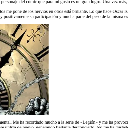
l personaje del cómic que para mi gusto es un gran logro. Una vez más,
 me pone de los nervios en otros está brillante. Lo que hace Oscar Isaac
uy positivamente su participación y mucha parte del peso de la misma e
d mental. Me ha recordado mucho a la serie de «Legión» y me ha provo
 se utiliza de nuevo, generando bastante desconcierto. No me ha gustado