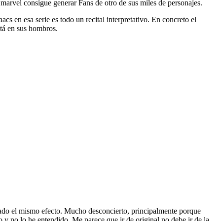
 marvel consigue generar Fans de otro de sus miles de personajes.
s en esa serie es todo un recital interpretativo. En concreto el
stá en sus hombros.
cado el mismo efecto. Mucho desconcierto, principalmente porque
 y no lo he entendido. Me parece que ir de original no debe ir de la