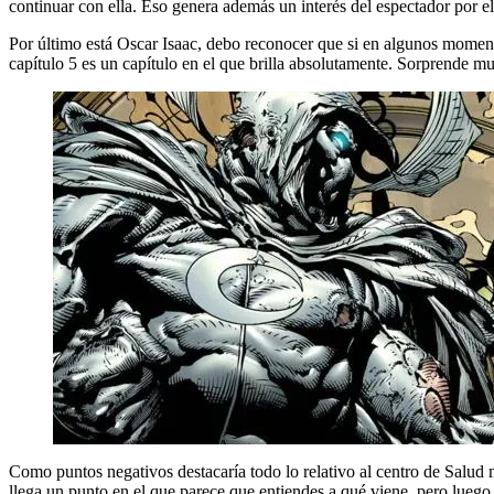
continuar con ella. Eso genera además un interés del espectador por e
Por último está Oscar Isaac, debo reconocer que si en algunos momentos
capítulo 5 es un capítulo en el que brilla absolutamente. Sorprende m
Como puntos negativos destacaría todo lo relativo al centro de Salu
llega un punto en el que parece que entiendes a qué viene, pero luego