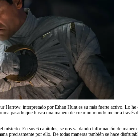
ur Harrow, interpretado por Ethan Hunt es su más fuerte activo. Lo he di
trauma pasado que busca una manera de crear un mundo mejor a través d
 del misterio. En sus 6 capítulos, se nos va dando información de mane
mana precisamente por ello. De todas maneras también se hace disfrutab