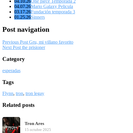
04.10.26
One piece Temporada 2
04.07.26
Mario Galaxy Pelicula
03.17.26
Fundación temporada 3
01.25.26
Sinners
Post navigation
Previous Post
Gru, mi villano favorito
Next Post
the prisioner
Category
esperadas
Tags
Flynn
,
tron
,
tron legay
Related posts
Tron Ares
15 octubre 2025