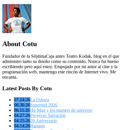
About Cotu
Fundador de la SéptimaCaja antes Teatro Kodak, blog en el que
administro tanto su diseño como su contenido. Nunca fui bueno
escribiendo pero aquí estoy. Empujado por mi amor al cine y la
programación web, mantengo este rincón de Internet vivo. Me
encanta.
Latest Posts By Cotu
07.24.26
La Odisea
06.30.26
Supergirl 2026
06.11.26
He-Man y los masters de universo
04.27.26
Proyecto Salvación
04.25.26
20 Aniversario
04.14.26
Hamnet