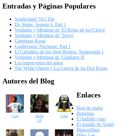
Entradas y Páginas Populares
Sunderland 'Til I Die
Dr. Stone. Season 4. Part 1
Verdades y Mentiras de 'El Reino de los Cielos'
Verdades y Mentiras de 'Troya'
Guerreras Kpop
Castlevania: Nocturne. Part 1
El Caballero de los Siete Reinos. Temporada 1
Verdades y Mentiras de 'Gladiator II'
Los imprevistos del amor
The White Queen y La Guerra de las Dos Rosas
Autores del Blog
Enlaces
blog de marta
Bohemia
Cotu
Javier
Coke
El ladrillo visto
GF
El mundo de Angel
Manoxfilms
Mike Lee