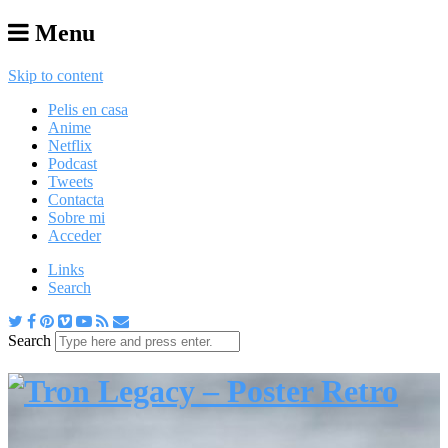
Menu
Skip to content
Pelis en casa
Anime
Netflix
Podcast
Tweets
Contacta
Sobre mi
Acceder
Links
Search
Search