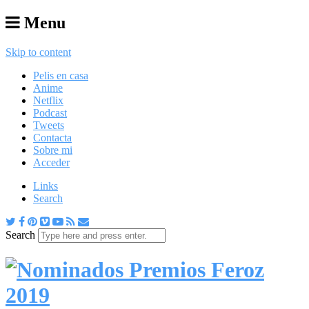
Menu
Skip to content
Pelis en casa
Anime
Netflix
Podcast
Tweets
Contacta
Sobre mi
Acceder
Links
Search
Search