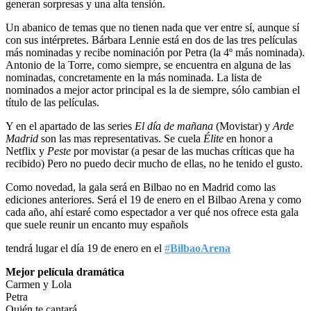
generan sorpresas y una alta tensión.
Un abanico de temas que no tienen nada que ver entre sí, aunque sí
con sus intérpretes. Bárbara Lennie está en dos de las tres películas
más nominadas y recibe nominación por Petra (la 4º más nominada).
Antonio de la Torre, como siempre, se encuentra en alguna de las
nominadas, concretamente en la más nominada. La lista de
nominados a mejor actor principal es la de siempre, sólo cambian el
título de las películas.
Y en el apartado de las series
El día de mañana
(Movistar) y
Arde
Madrid
son las mas representativas. Se cuela
Élite
en honor a
Netflix y
Peste
por movistar (a pesar de las muchas críticas que ha
recibido) Pero no puedo decir mucho de ellas, no he tenido el gusto.
Como novedad, la gala será en Bilbao no en Madrid como las
ediciones anteriores. Será el 19 de enero en el Bilbao Arena y como
cada año, ahí estaré como espectador a ver qué nos ofrece esta gala
que suele reunir un encanto muy españols
tendrá lugar el día 19 de enero en el
#
BilbaoArena
Mejor película dramática
Carmen y Lola
Petra
Quién te cantará