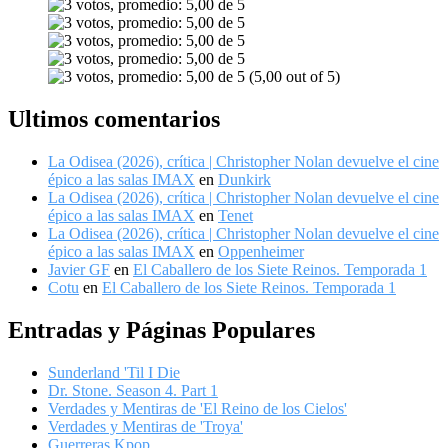
(5,00 out of 5)
Ultimos comentarios
La Odisea (2026), crítica | Christopher Nolan devuelve el cine
épico a las salas IMAX
en
Dunkirk
La Odisea (2026), crítica | Christopher Nolan devuelve el cine
épico a las salas IMAX
en
Tenet
La Odisea (2026), crítica | Christopher Nolan devuelve el cine
épico a las salas IMAX
en
Oppenheimer
Javier GF
en
El Caballero de los Siete Reinos. Temporada 1
Cotu
en
El Caballero de los Siete Reinos. Temporada 1
Entradas y Páginas Populares
Sunderland 'Til I Die
Dr. Stone. Season 4. Part 1
Verdades y Mentiras de 'El Reino de los Cielos'
Verdades y Mentiras de 'Troya'
Guerreras Kpop