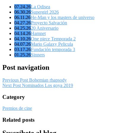
07.24.26
La Odisea
06.30.26
Supergirl 2026
06.11.26
He-Man y los masters de universo
04.27.26
Proyecto Salvación
04.25.26
20 Aniversario
04.14.26
Hamnet
04.10.26
One piece Temporada 2
04.07.26
Mario Galaxy Pelicula
03.17.26
Fundación temporada 3
01.25.26
Sinners
Post navigation
Previous Post
Bohemian rhapsody
Next Post
Nominados Los goya 2019
Category
Premios de cine
Related posts