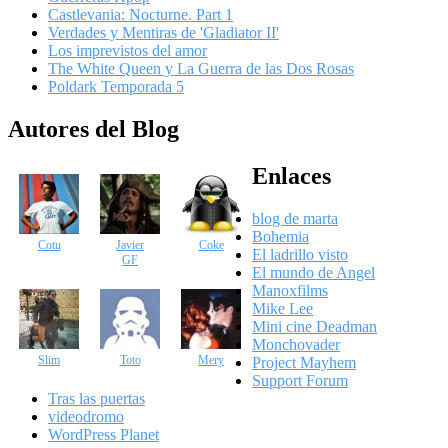
Castlevania: Nocturne. Part 1
Verdades y Mentiras de 'Gladiator II'
Los imprevistos del amor
The White Queen y La Guerra de las Dos Rosas
Poldark Temporada 5
Autores del Blog
Enlaces
blog de marta
Bohemia
Cotu
Javier
Coke
El ladrillo visto
GF
El mundo de Angel
Manoxfilms
Mike Lee
Mini cine Deadman
Monchovader
Slim
Toto
Mery
Project Mayhem
Support Forum
Tras las puertas
videodromo
WordPress Planet