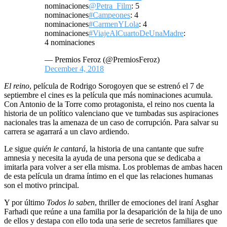
nominaciones
@Petra_Film
: 5
nominaciones
#Campeones
: 4
nominaciones
#CarmenYLola
: 4
nominaciones
#ViajeAlCuartoDeUnaMadre
:
4 nominaciones
— Premios Feroz (@PremiosFeroz)
December 4, 2018
El reino
, película de Rodrigo Sorogoyen que se estrenó el 7 de
septiembre el cines es la película que más nominaciones acumula.
Con Antonio de la Torre como protagonista, el reino nos cuenta la
historia de un político valenciano que ve tumbadas sus aspiraciones
nacionales tras la amenaza de un caso de corrupción. Para salvar su
carrera se agarrará a un clavo ardiendo.
Le sigue
quién le cantará
, la historia de una cantante que sufre
amnesia y necesita la ayuda de una persona que se dedicaba a
imitarla para volver a ser ella misma. Los problemas de ambas hacen
de esta película un drama íntimo en el que las relaciones humanas
son el motivo principal.
Y por último
Todos lo saben
, thriller de emociones del iraní Asghar
Farhadi que reúne a una familia por la desaparición de la hija de uno
de ellos y destapa con ello toda una serie de secretos familiares que