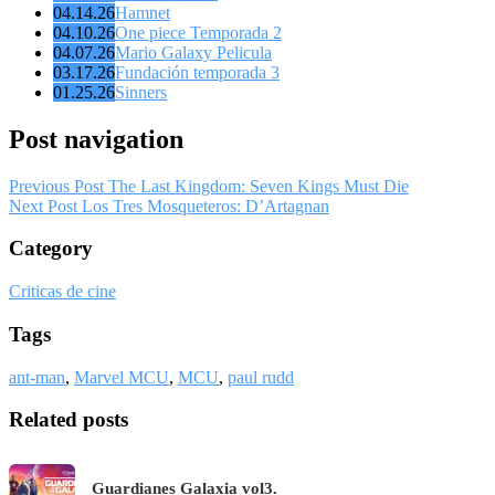
04.14.26
Hamnet
04.10.26
One piece Temporada 2
04.07.26
Mario Galaxy Pelicula
03.17.26
Fundación temporada 3
01.25.26
Sinners
Post navigation
Previous Post
The Last Kingdom: Seven Kings Must Die
Next Post
Los Tres Mosqueteros: D’Artagnan
Category
Criticas de cine
Tags
ant-man
,
Marvel MCU
,
MCU
,
paul rudd
Related posts
Guardianes Galaxia vol3.