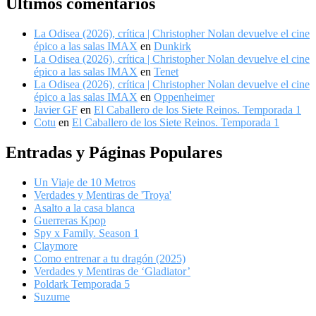
Ultimos comentarios
La Odisea (2026), crítica | Christopher Nolan devuelve el cine
épico a las salas IMAX
en
Dunkirk
La Odisea (2026), crítica | Christopher Nolan devuelve el cine
épico a las salas IMAX
en
Tenet
La Odisea (2026), crítica | Christopher Nolan devuelve el cine
épico a las salas IMAX
en
Oppenheimer
Javier GF
en
El Caballero de los Siete Reinos. Temporada 1
Cotu
en
El Caballero de los Siete Reinos. Temporada 1
Entradas y Páginas Populares
Un Viaje de 10 Metros
Verdades y Mentiras de 'Troya'
Asalto a la casa blanca
Guerreras Kpop
Spy x Family. Season 1
Claymore
Como entrenar a tu dragón (2025)
Verdades y Mentiras de ‘Gladiator’
Poldark Temporada 5
Suzume