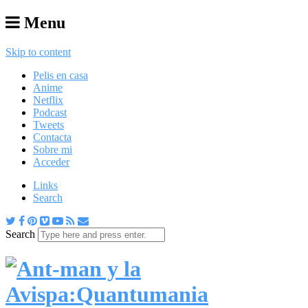
Menu
Skip to content
Pelis en casa
Anime
Netflix
Podcast
Tweets
Contacta
Sobre mi
Acceder
Links
Search
Search