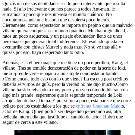
Quizás una de sus debilidades sea lo poco interesante que resulta
nada. Si a lo irrelevante que nos parece a todos Ant-man, le
sumamos lo poco que nos interesa el mundo cuántico. No
encontramos ante una historia que despierta poco interés.
Ciertamente, como espectador, te importa un pepino que un malvado
villano quiera conquistar el mundo quántico. Mucha originalidad, a
ratos un poco asquerosa, y un paisaje abrumador, lleno de unos
personajes que generan total indiferencia. El resultado queda en
aventurilla con chistes Marvel y nada más. No se ve más allá y
quizás por eso, haya despertado tanto odio.
Además, está el personaje que me tiene un poco perdido, Kang, el
villano. Tras su temible demostración de poder en la serie de loki,
me sorprende verle rebajado a un simple conquistador barato.
¿Cómo encaja todo esto con lo que viene? La escena post créditos
debería servirnos de guía, pero la verdad no me dijo mucho.Como
villano ha sido rebajado a muy poco y no veo cómo lo hilarán con
algo más grande, esperemos que la segunda temporada de Loki
arroje algo de luz al tema. Y por si fuera poco, esta parece que corre
peligro por los escándalos a los que se
enfrenta Jonathan Major
s,
actor de Kang. Quien podría ser despedido generando así, otra
película intermedia que justifique el cambio de actor. Habrá que
seguir de cerca a este villano.