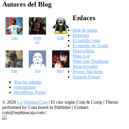
Autores del Blog
Enlaces
blog de marta
Bohemia
Cotu
Javier
Coke
El ladrillo visto
GF
El mundo de Angel
Manoxfilms
Mike Lee
Mini cine Deadman
Monchovader
Slim
Toto
Mery
Project Mayhem
Support Forum
Tras las puertas
videodromo
WordPress Planet
© 2026
La Séptima Caja
|
El cine según Cotu & Comp | Theme
performed by Cotu based in Publisher | Contact
cotu@septimacaja.com |