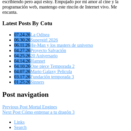
escribiendo pero aquí estoy. Empujado por mi amor al cine y la
programación web, mantengo este rincón de Internet vivo. Me
encanta.
Latest Posts By Cotu
07.24.26
La Odisea
06.30.26
Supergirl 2026
06.11.26
He-Man y los masters de universo
04.27.26
Proyecto Salvación
04.25.26
20 Aniversario
04.14.26
Hamnet
04.10.26
One piece Temporada 2
04.07.26
Mario Galaxy Pelicula
03.17.26
Fundación temporada 3
01.25.26
Sinners
Post navigation
Previous Post
Mortal Engines
Next Post
Cómo entrenar a tu dragón 3
Links
Search