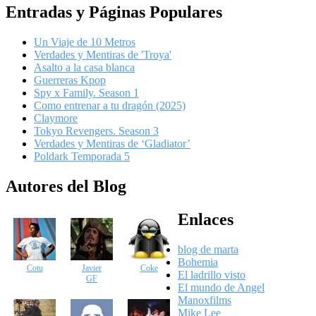
Entradas y Páginas Populares
Un Viaje de 10 Metros
Verdades y Mentiras de 'Troya'
Asalto a la casa blanca
Guerreras Kpop
Spy x Family. Season 1
Como entrenar a tu dragón (2025)
Claymore
Tokyo Revengers. Season 3
Verdades y Mentiras de ‘Gladiator’
Poldark Temporada 5
Autores del Blog
Enlaces
blog de marta
Bohemia
Cotu
Javier
Coke
El ladrillo visto
GF
El mundo de Angel
Manoxfilms
Mike Lee