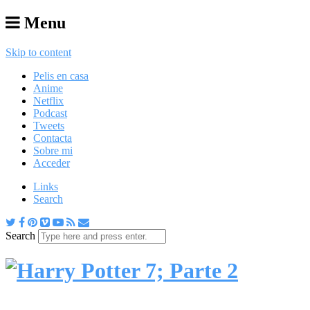
Menu
Skip to content
Pelis en casa
Anime
Netflix
Podcast
Tweets
Contacta
Sobre mi
Acceder
Links
Search
Search