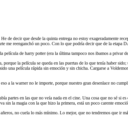
 He de decir que desde la quinta entrega no estoy exageradamente recept
parte me reenganchó un poco. Con lo que podría decir que de la etapa DA
la película de harry potter (era la última tampoco nos ibamos a privar de
 porque la película se queda en las puertas de lo que tenía haber sido; u
ido una película rápida sin emoción y sin chicha. Cargarse a Voldemor
so a la warner no le importe, porque nuestro gran desenlace no cumpli
 había partes en las que no veía nada en el cine. Una cosa que no sé si es
eva sin la magia con la que hizo la primera, está un poco carente emoció
 añeros, no cuela lo más mínimo. Lo mejor, que no tendremos que ir más