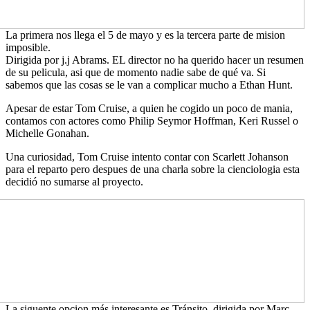
La primera nos llega el 5 de mayo y es la tercera parte de mision
imposible.
Dirigida por j.j Abrams. EL director no ha querido hacer un resumen
de su pelicula, asi que de momento nadie sabe de qué va. Si
sabemos que las cosas se le van a complicar mucho a Ethan Hunt.
Apesar de estar Tom Cruise, a quien he cogido un poco de mania,
contamos con actores como Philip Seymor Hoffman, Keri Russel o
Michelle Gonahan.
Una curiosidad, Tom Cruise intento contar con Scarlett Johanson
para el reparto pero despues de una charla sobre la cienciologia esta
decidió no sumarse al proyecto.
La siguente opcion más interesante es Tránsito. dirigida por Marc