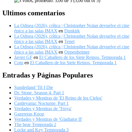
(5,00 out of 5)
Ultimos comentarios
La Odisea (2026), crítica | Christopher Nolan devuelve el cine
épico a las salas IMAX
en
Dunkirk
La Odisea (2026), crítica | Christopher Nolan devuelve el cine
épico a las salas IMAX
en
Tenet
La Odisea (2026), crítica | Christopher Nolan devuelve el cine
épico a las salas IMAX
en
Oppenheimer
Javier GF
en
El Caballero de los Siete Reinos. Temporada 1
Cotu
en
El Caballero de los Siete Reinos. Temporada 1
Entradas y Páginas Populares
Sunderland 'Til I Die
Dr. Stone. Season 4. Part 1
Verdades y Mentiras de 'El Reino de los Cielos'
Castlevania: Nocturne. Part 1
Verdades y Mentiras de 'Troya'
Guerreras Kpop
Verdades y Mentiras de 'Gladiator II'
The bear Temporada 2
Locke and Key Temporada 3