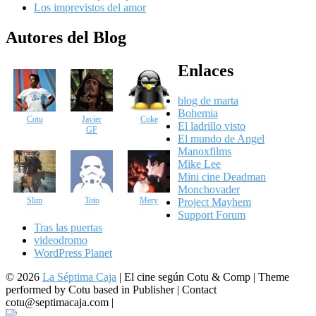
Los imprevistos del amor
Autores del Blog
Enlaces
blog de marta
Bohemia
Cotu
Javier
Coke
El ladrillo visto
GF
El mundo de Angel
Manoxfilms
Mike Lee
Mini cine Deadman
Monchovader
Slim
Toto
Mery
Project Mayhem
Support Forum
Tras las puertas
videodromo
WordPress Planet
© 2026
La Séptima Caja
|
El cine según Cotu & Comp | Theme
performed by Cotu based in Publisher | Contact
cotu@septimacaja.com |