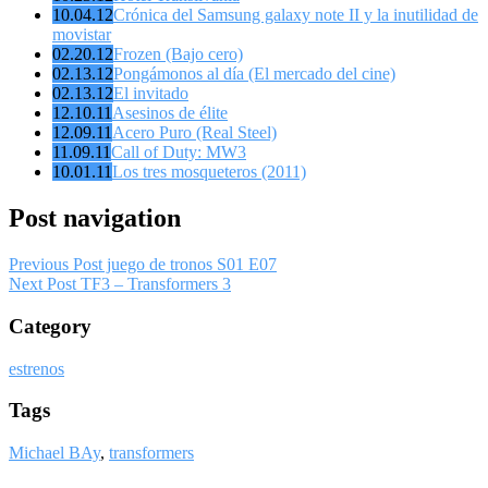
10.04.12
Crónica del Samsung galaxy note II y la inutilidad de
movistar
02.20.12
Frozen (Bajo cero)
02.13.12
Pongámonos al día (El mercado del cine)
02.13.12
El invitado
12.10.11
Asesinos de élite
12.09.11
Acero Puro (Real Steel)
11.09.11
Call of Duty: MW3
10.01.11
Los tres mosqueteros (2011)
Post navigation
Previous Post
juego de tronos S01 E07
Next Post
TF3 – Transformers 3
Category
estrenos
Tags
Michael BAy
,
transformers