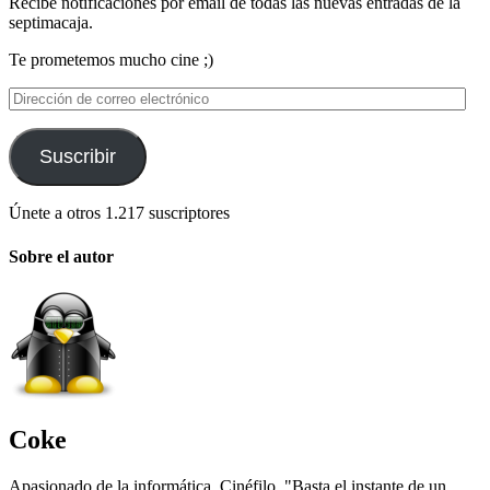
Recibe notificaciones por email de todas las nuevas entradas de la
septimacaja.
Te prometemos mucho cine ;)
Dirección
de
correo
electrónico
Suscribir
Únete a otros 1.217 suscriptores
Sobre el autor
Coke
Apasionado de la informática. Cinéfilo. "Basta el instante de un