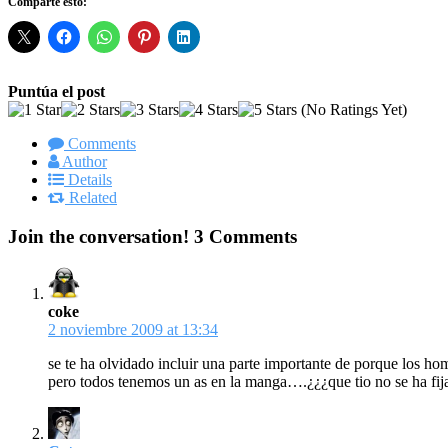
Comparte esto:
Puntúa el post
(No Ratings Yet)
Comments
Author
Details
Related
Join the conversation!
3 Comments
coke
2 noviembre 2009 at 13:34
se te ha olvidado incluir una parte importante de porque los h
pero todos tenemos un as en la manga….¿¿¿que tio no se ha fijad