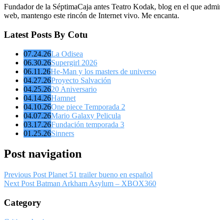
Fundador de la SéptimaCaja antes Teatro Kodak, blog en el que admin
web, mantengo este rincón de Internet vivo. Me encanta.
Latest Posts By Cotu
07.24.26
La Odisea
06.30.26
Supergirl 2026
06.11.26
He-Man y los masters de universo
04.27.26
Proyecto Salvación
04.25.26
20 Aniversario
04.14.26
Hamnet
04.10.26
One piece Temporada 2
04.07.26
Mario Galaxy Pelicula
03.17.26
Fundación temporada 3
01.25.26
Sinners
Post navigation
Previous Post
Planet 51 trailer bueno en español
Next Post
Batman Arkham Asylum – XBOX360
Category