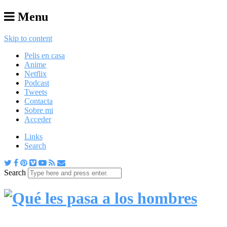
Menu
Skip to content
Pelis en casa
Anime
Netflix
Podcast
Tweets
Contacta
Sobre mi
Acceder
Links
Search
Search