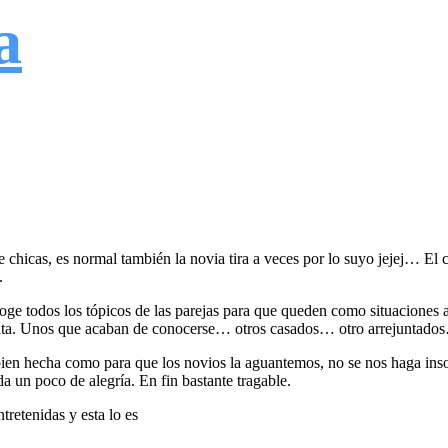
a
 de chicas, es normal también la novia tira a veces por lo suyo jejej… El
.
coge todos los tópicos de las parejas para que queden como situaciones 
istinta. Unos que acaban de conocerse… otros casados… otro arrejuntado
 bien hecha como para que los novios la aguantemos, no se nos haga inso
da un poco de alegría. En fin bastante tragable.
tretenidas y esta lo es