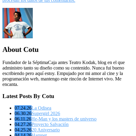
procesan los datos de tus comentarios.
About Cotu
Fundador de la SéptimaCaja antes Teatro Kodak, blog en el que
administro tanto su diseño como su contenido. Nunca fui bueno
escribiendo pero aquí estoy. Empujado por mi amor al cine y la
programación web, mantengo este rincón de Internet vivo. Me
encanta.
Latest Posts By Cotu
07.24.26
La Odisea
06.30.26
Supergirl 2026
06.11.26
He-Man y los masters de universo
04.27.26
Proyecto Salvación
04.25.26
20 Aniversario
04.14.26
Hamnet