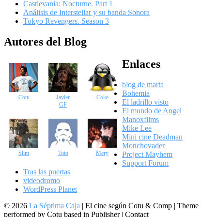
Castlevania: Nocturne. Part 1
Análisis de Interstellar y su banda Sonora
Tokyo Revengers. Season 3
Autores del Blog
Enlaces
blog de marta
Bohemia
Cotu
Javier
Coke
El ladrillo visto
GF
El mundo de Angel
Manoxfilms
Mike Lee
Mini cine Deadman
Monchovader
Slim
Toto
Mery
Project Mayhem
Support Forum
Tras las puertas
videodromo
WordPress Planet
© 2026
La Séptima Caja
|
El cine según Cotu & Comp | Theme
performed by Cotu based in Publisher | Contact