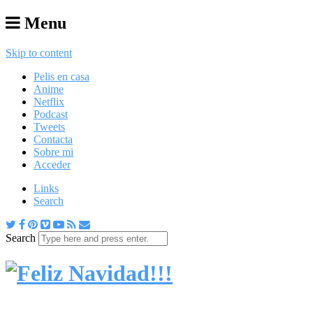
Menu
Skip to content
Pelis en casa
Anime
Netflix
Podcast
Tweets
Contacta
Sobre mi
Acceder
Links
Search
Search