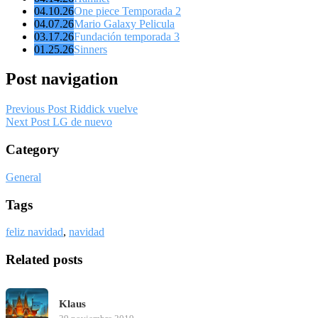
04.10.26
One piece Temporada 2
04.07.26
Mario Galaxy Pelicula
03.17.26
Fundación temporada 3
01.25.26
Sinners
Post navigation
Previous Post
Riddick vuelve
Next Post
LG de nuevo
Category
General
Tags
feliz navidad
,
navidad
Related posts
Klaus