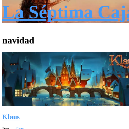
La Séptima Caj
navidad
Klaus