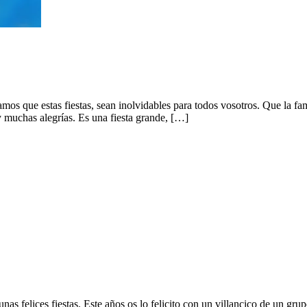
que estas fiestas, sean inolvidables para todos vosotros. Que la famil
y muchas alegrías. Es una fiesta grande, […]
 unas felices fiestas. Este años os lo felicito con un villancico de u