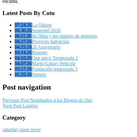
encanta.
Latest Posts By Cotu
07.24.26
La Odisea
06.30.26
Supergirl 2026
06.11.26
He-Man y los masters de universo
04.27.26
Proyecto Salvación
04.25.26
20 Aniversario
04.14.26
Hamnet
04.10.26
One piece Temporada 2
04.07.26
Mario Galaxy Pelicula
03.17.26
Fundación temporada 3
01.25.26
Sinners
Post navigation
Previous Post
Nominados a los Blogos de Oro
Next Post
Laggies
Category
saturday noon fever