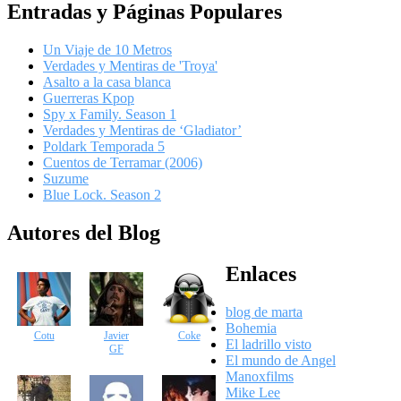
Entradas y Páginas Populares
Un Viaje de 10 Metros
Verdades y Mentiras de 'Troya'
Asalto a la casa blanca
Guerreras Kpop
Spy x Family. Season 1
Verdades y Mentiras de ‘Gladiator’
Poldark Temporada 5
Cuentos de Terramar (2006)
Suzume
Blue Lock. Season 2
Autores del Blog
Enlaces
blog de marta
Bohemia
Cotu
Javier
Coke
El ladrillo visto
GF
El mundo de Angel
Manoxfilms
Mike Lee