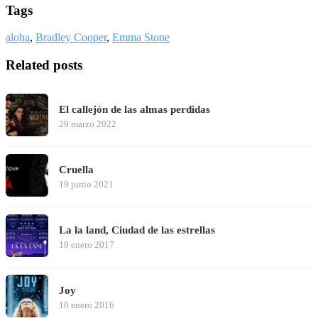
Tags
aloha
,
Bradley Cooper
,
Emma Stone
Related posts
El callejón de las almas perdidas
29 marzo 2022
Cruella
19 junio 2021
La la land, Ciudad de las estrellas
19 enero 2017
Joy
10 enero 2016