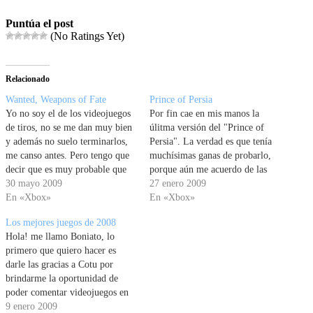
Puntúa el post
(No Ratings Yet)
Relacionado
Wanted, Weapons of Fate
Prince of Persia
Yo no soy el de los videojuegos
Por fin cae en mis manos la
de tiros, no se me dan muy bien
úlitma versión del "Prince of
y además no suelo terminarlos,
Persia". La verdad es que tenía
me canso antes. Pero tengo que
muchísimas ganas de probarlo,
decir que es muy probable que
porque aún me acuerdo de las
con este haga una excepción,
30 mayo 2009
versiones primeras en las que
27 enero 2009
porque el modo de juego es
En «Xbox»
sólo tenias que saltar y luchar.
En «Xbox»
semioriginal, y la originalidad
El caso es que Ubisoft, a quienes
Los mejores juegos de 2008
como ya me…
conocemos por el Assasins…
Hola! me llamo Boniato, lo
primero que quiero hacer es
darle las gracias a Cotu por
brindarme la oportunidad de
poder comentar videojuegos en
el teatrokodak. Mi experiencia
9 enero 2009