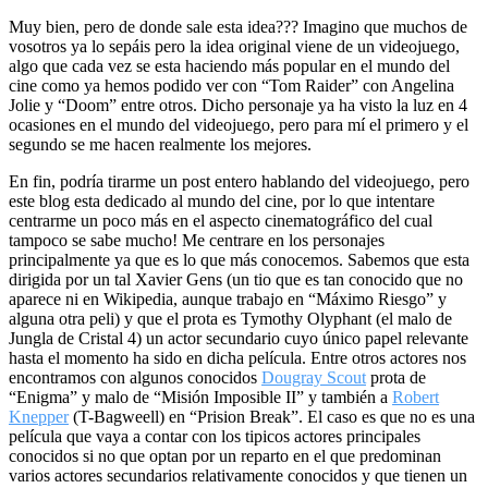
Muy bien, pero de donde sale esta idea??? Imagino que muchos de
vosotros ya lo sepáis pero la idea original viene de un videojuego,
algo que cada vez se esta haciendo más popular en el mundo del
cine como ya hemos podido ver con “Tom Raider” con Angelina
Jolie y “Doom” entre otros. Dicho personaje ya ha visto la luz en 4
ocasiones en el mundo del videojuego, pero para mí el primero y el
segundo se me hacen realmente los mejores.
En fin, podría tirarme un post entero hablando del videojuego, pero
este blog esta dedicado al mundo del cine, por lo que intentare
centrarme un poco más en el aspecto cinematográfico del cual
tampoco se sabe mucho! Me centrare en los personajes
principalmente ya que es lo que más conocemos. Sabemos que esta
dirigida por un tal Xavier Gens (un tio que es tan conocido que no
aparece ni en Wikipedia, aunque trabajo en “Máximo Riesgo” y
alguna otra peli) y que el prota es Tymothy Olyphant (el malo de
Jungla de Cristal 4) un actor secundario cuyo único papel relevante
hasta el momento ha sido en dicha película. Entre otros actores nos
encontramos con algunos conocidos
Dougray Scout
prota de
“Enigma” y malo de “Misión Imposible II” y también a
Robert
Knepper
(T-Bagweell) en “Prision Break”. El caso es que no es una
película que vaya a contar con los tipicos actores principales
conocidos si no que optan por un reparto en el que predominan
varios actores secundarios relativamente conocidos y que tienen un