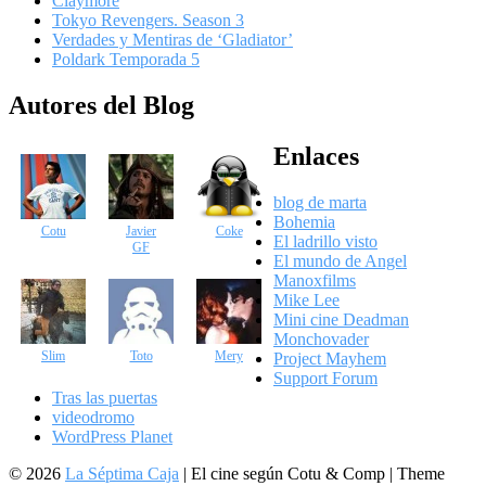
Claymore
Tokyo Revengers. Season 3
Verdades y Mentiras de ‘Gladiator’
Poldark Temporada 5
Autores del Blog
Enlaces
blog de marta
Bohemia
Cotu
Javier
Coke
El ladrillo visto
GF
El mundo de Angel
Manoxfilms
Mike Lee
Mini cine Deadman
Monchovader
Slim
Toto
Mery
Project Mayhem
Support Forum
Tras las puertas
videodromo
WordPress Planet
© 2026
La Séptima Caja
|
El cine según Cotu & Comp | Theme