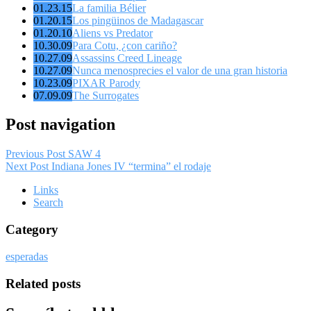
01.23.15
La familia Bélier
01.20.15
Los pingüinos de Madagascar
01.20.10
Aliens vs Predator
10.30.09
Para Cotu, ¿con cariño?
10.27.09
Assassins Creed Lineage
10.27.09
Nunca menosprecies el valor de una gran historia
10.23.09
PIXAR Parody
07.09.09
The Surrogates
Post navigation
Previous Post
SAW 4
Next Post
Indiana Jones IV “termina” el rodaje
Links
Search
Category
esperadas
Related posts