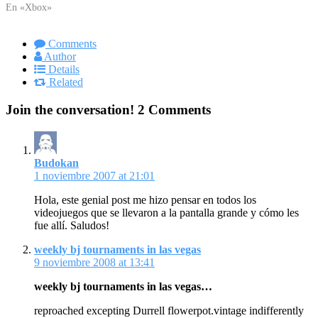
en videojuegos es alta, ya que la
En «Xbox»
cantidad de juegos que me paso
al mes me permite poder
Comments
comentaros con lo que…
Author
Details
Related
Join the conversation!
2 Comments
Budokan
1 noviembre 2007 at 21:01
Hola, este genial post me hizo pensar en todos los
videojuegos que se llevaron a la pantalla grande y cómo les
fue allí. Saludos!
weekly bj tournaments in las vegas
9 noviembre 2008 at 13:41
weekly bj tournaments in las vegas…
reproached excepting Durrell flowerpot.vintage indifferently