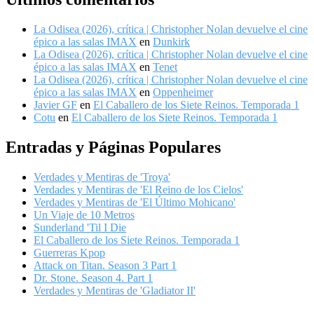
La Odisea (2026), crítica | Christopher Nolan devuelve el cine
épico a las salas IMAX
en
Dunkirk
La Odisea (2026), crítica | Christopher Nolan devuelve el cine
épico a las salas IMAX
en
Tenet
La Odisea (2026), crítica | Christopher Nolan devuelve el cine
épico a las salas IMAX
en
Oppenheimer
Javier GF
en
El Caballero de los Siete Reinos. Temporada 1
Cotu
en
El Caballero de los Siete Reinos. Temporada 1
Entradas y Páginas Populares
Verdades y Mentiras de 'Troya'
Verdades y Mentiras de 'El Reino de los Cielos'
Verdades y Mentiras de 'El Último Mohicano'
Un Viaje de 10 Metros
Sunderland 'Til I Die
El Caballero de los Siete Reinos. Temporada 1
Guerreras Kpop
Attack on Titan. Season 3 Part 1
Dr. Stone. Season 4. Part 1
Verdades y Mentiras de 'Gladiator II'