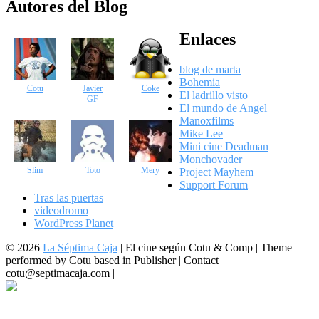
Autores del Blog
Enlaces
blog de marta
Bohemia
Cotu
Javier
Coke
El ladrillo visto
GF
El mundo de Angel
Manoxfilms
Mike Lee
Mini cine Deadman
Monchovader
Slim
Toto
Mery
Project Mayhem
Support Forum
Tras las puertas
videodromo
WordPress Planet
© 2026
La Séptima Caja
|
El cine según Cotu & Comp | Theme
performed by Cotu based in Publisher | Contact
cotu@septimacaja.com |