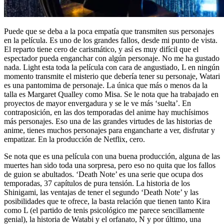
Puede que se deba a la poca empatía que transmiten sus personajes
en la película. Es uno de los grandes fallos, desde mi punto de vista.
El reparto tiene cero de carismático, y así es muy difícil que el
espectador pueda enganchar con algún personaje. No me ha gustado
nada. Light esta toda la película con cara de angustiado, L en ningún
momento transmite el misterio que debería tener su personaje, Watari
es una pantomima de personaje. La única que más o menos da la
talla es Margaret Qualley como Misa. Se le nota que ha trabajado en
proyectos de mayor envergadura y se le ve más ‘suelta’. En
contraposición, en las dos temporadas del anime hay muchísimos
más personajes. Eso una de las grandes virtudes de las historias de
anime, tienes muchos personajes para engancharte a ver, disfrutar y
empatizar. En la producción de Netflix, cero.
Se nota que es una película con una buena producción, alguna de las
muertes han sido toda una sorpresa, pero eso no quita que los fallos
de guion se abultados. ‘Death Note’ es una serie que ocupa dos
temporadas, 37 capítulos de pura tensión. La historia de los
Shinigami, las ventajas de tener el segundo ‘Death Note’ y las
posibilidades que te ofrece, la basta relación que tienen tanto Kira
como L (el partido de tenis psicológico me parece sencillamente
genial), la historia de Watabi y el orfanato, N y por último, una