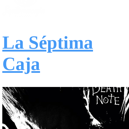
La Séptima
Caja