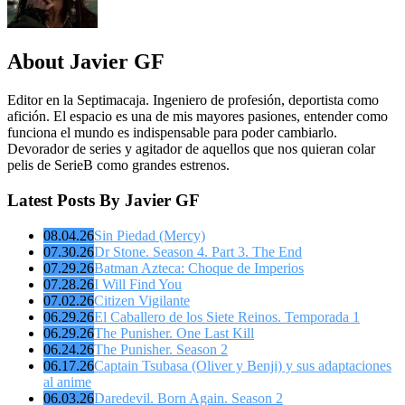
About Javier GF
Editor en la Septimacaja. Ingeniero de profesión, deportista como
afición. El espacio es una de mis mayores pasiones, entender como
funciona el mundo es indispensable para poder cambiarlo.
Devorador de series y agitador de aquellos que nos quieran colar
pelis de SerieB como grandes estrenos.
Latest Posts By Javier GF
08.04.26
Sin Piedad (Mercy)
07.30.26
Dr Stone. Season 4. Part 3. The End
07.29.26
Batman Azteca: Choque de Imperios
07.28.26
I Will Find You
07.02.26
Citizen Vigilante
06.29.26
El Caballero de los Siete Reinos. Temporada 1
06.29.26
The Punisher. One Last Kill
06.24.26
The Punisher. Season 2
06.17.26
Captain Tsubasa (Oliver y Benji) y sus adaptaciones
al anime
06.03.26
Daredevil. Born Again. Season 2