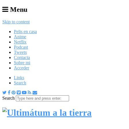
Menu
Skip to content
Pelis en casa
Anime
Netflix
Podcast
Tweets
Contacta
Sobre mi
Acceder
Links
Search
Search