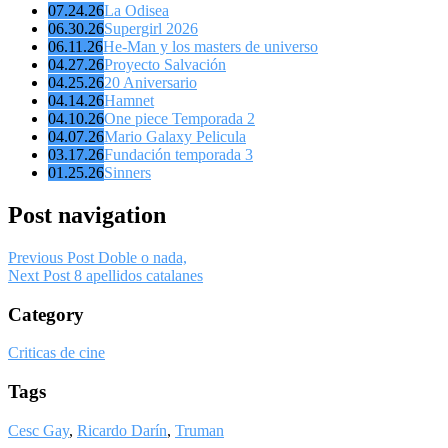
07.24.26
La Odisea
06.30.26
Supergirl 2026
06.11.26
He-Man y los masters de universo
04.27.26
Proyecto Salvación
04.25.26
20 Aniversario
04.14.26
Hamnet
04.10.26
One piece Temporada 2
04.07.26
Mario Galaxy Pelicula
03.17.26
Fundación temporada 3
01.25.26
Sinners
Post navigation
Previous Post
Doble o nada,
Next Post
8 apellidos catalanes
Category
Criticas de cine
Tags
Cesc Gay
,
Ricardo Darín
,
Truman