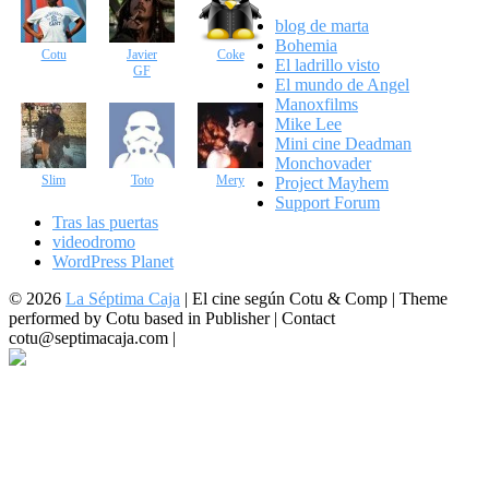
blog de marta
Bohemia
Cotu
Javier
Coke
El ladrillo visto
GF
El mundo de Angel
Manoxfilms
Mike Lee
Mini cine Deadman
Monchovader
Slim
Toto
Mery
Project Mayhem
Support Forum
Tras las puertas
videodromo
WordPress Planet
© 2026
La Séptima Caja
|
El cine según Cotu & Comp | Theme
performed by Cotu based in Publisher | Contact
cotu@septimacaja.com |