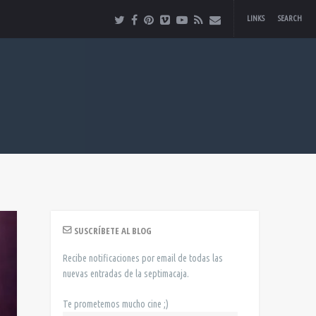
LINKS
SEARCH
SUSCRÍBETE AL BLOG
Recibe notificaciones por email de todas las
nuevas entradas de la septimacaja.
Te prometemos mucho cine ;)