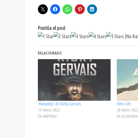
Puntúa el post
(No Rat
RELACIONADO
‘Humanity’ de Ricky Gervais
After Life
13 enero 2022
28 enero 202
En «Netflix»
En «Comedia