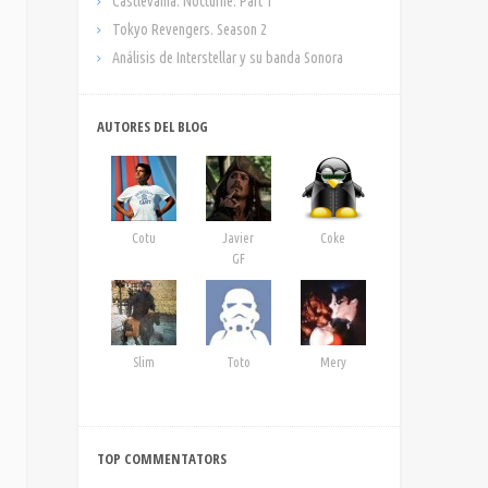
Castlevania: Nocturne. Part 1
Tokyo Revengers. Season 2
Análisis de Interstellar y su banda Sonora
AUTORES DEL BLOG
Cotu
Javier
Coke
GF
Slim
Toto
Mery
TOP COMMENTATORS