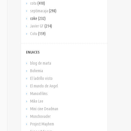
cotu
(410)
septimacaja
(298)
coke
(232)
Javier GF
(214)
Cotu
(159)
ENLACES
blog de marta
Bohemia
El ladrillo visto
El mundo de Angel
Manoxfilms
Mike Lee
Mini cine Deadman
Monchovader
Project Mayhem