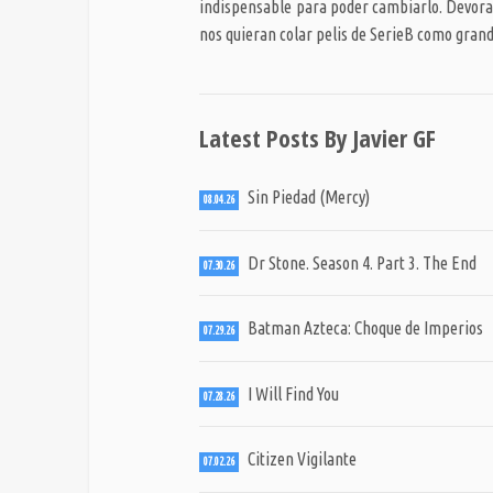
indispensable para poder cambiarlo. Devorad
nos quieran colar pelis de SerieB como grand
Latest Posts By Javier GF
Sin Piedad (Mercy)
08.04.26
Dr Stone. Season 4. Part 3. The End
07.30.26
Batman Azteca: Choque de Imperios
07.29.26
I Will Find You
07.28.26
Citizen Vigilante
07.02.26