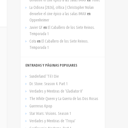
La Odisea (2026), crítica | Christopher Nolan
devuelve el cine épico a las salas IMAX
en
Oppenheimer
Javier GF
en
El Caballero de los Siete Reinos.
Temporada 1
Cotu
en
El Caballero de los Siete Reinos.
Temporada 1
ENTRADAS Y PÁGINAS POPULARES
Sunderland 'Til I Die
Dr. Stone. Season 4. Part 1
Verdades y Mentiras de 'Gladiator II'
The White Queen y La Guerra de las Dos Rosas
Guerreras Kpop
Star Wars: Visions. Season 1
Verdades y Mentiras de 'Troya'