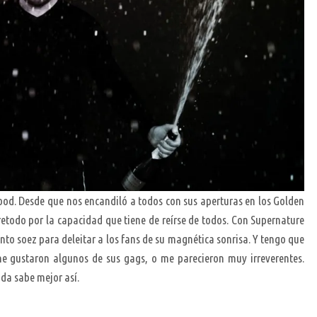
ood. Desde que nos encandiló a todos con sus aperturas en los Golden
etodo por la capacidad que tiene de reírse de todos. Con Supernature
anto soez para deleitar a los fans de su magnética sonrisa. Y tengo que
e gustaron algunos de sus gags, o me parecieron muy irreverentes.
da sabe mejor así.