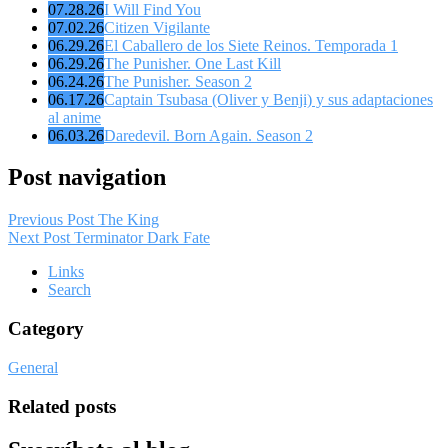
07.28.26
I Will Find You
07.02.26
Citizen Vigilante
06.29.26
El Caballero de los Siete Reinos. Temporada 1
06.29.26
The Punisher. One Last Kill
06.24.26
The Punisher. Season 2
06.17.26
Captain Tsubasa (Oliver y Benji) y sus adaptaciones
al anime
06.03.26
Daredevil. Born Again. Season 2
Post navigation
Previous Post
The King
Next Post
Terminator Dark Fate
Links
Search
Category
General
Related posts