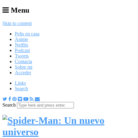
Menu
Skip to content
Pelis en casa
Anime
Netflix
Podcast
Tweets
Contacta
Sobre mi
Acceder
Links
Search
Search