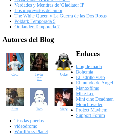
Verdades y Mentiras de 'Gladiator II'
Los imprevistos del amor
The White Queen y La Guerra de las Dos Rosas
Poldark Temporada 5
Outlander Temporada 7
Autores del Blog
Enlaces
blog de marta
Bohemia
Cotu
Javier
Coke
El ladrillo visto
GF
El mundo de Angel
Manoxfilms
Mike Lee
Mini cine Deadman
Monchovader
Slim
Toto
Mery
Project Mayhem
Support Forum
Tras las puertas
videodromo
WordPress Planet