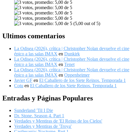
(5,00 out of 5)
Ultimos comentarios
La Odisea (2026), crítica | Christopher Nolan devuelve el cine
épico a las salas IMAX
en
Dunkirk
La Odisea (2026), crítica | Christopher Nolan devuelve el cine
épico a las salas IMAX
en
Tenet
La Odisea (2026), crítica | Christopher Nolan devuelve el cine
épico a las salas IMAX
en
Oppenheimer
Javier GF
en
El Caballero de los Siete Reinos. Temporada 1
Cotu
en
El Caballero de los Siete Reinos. Temporada 1
Entradas y Páginas Populares
Sunderland 'Til I Die
Dr. Stone. Season 4. Part 1
Verdades y Mentiras de 'El Reino de los Cielos'
Verdades y Mentiras de 'Troya'
Castlevania: Nocturne. Part 1