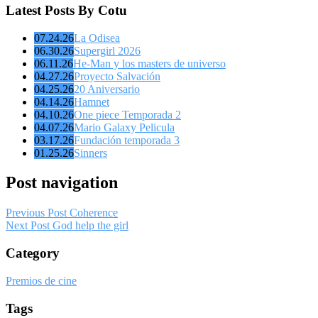
Latest Posts By Cotu
07.24.26
La Odisea
06.30.26
Supergirl 2026
06.11.26
He-Man y los masters de universo
04.27.26
Proyecto Salvación
04.25.26
20 Aniversario
04.14.26
Hamnet
04.10.26
One piece Temporada 2
04.07.26
Mario Galaxy Pelicula
03.17.26
Fundación temporada 3
01.25.26
Sinners
Post navigation
Previous Post
Coherence
Next Post
God help the girl
Category
Premios de cine
Tags