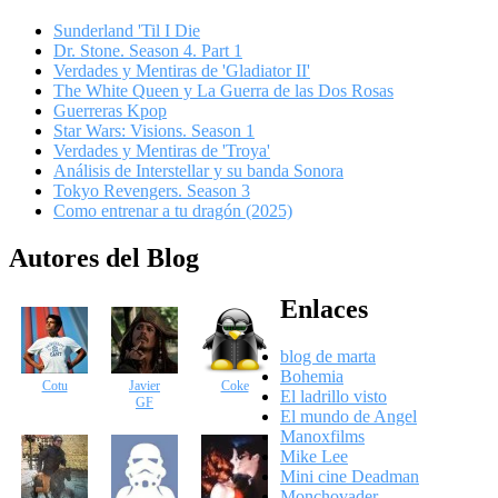
Sunderland 'Til I Die
Dr. Stone. Season 4. Part 1
Verdades y Mentiras de 'Gladiator II'
The White Queen y La Guerra de las Dos Rosas
Guerreras Kpop
Star Wars: Visions. Season 1
Verdades y Mentiras de 'Troya'
Análisis de Interstellar y su banda Sonora
Tokyo Revengers. Season 3
Como entrenar a tu dragón (2025)
Autores del Blog
Enlaces
blog de marta
Bohemia
Cotu
Javier
Coke
El ladrillo visto
GF
El mundo de Angel
Manoxfilms
Mike Lee
Mini cine Deadman
Monchovader