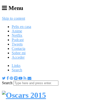
Menu
Skip to content
Pelis en casa
Anime
Netflix
Podcast
Tweets
Contacta
Sobre mi
Acceder
Links
Search
Search