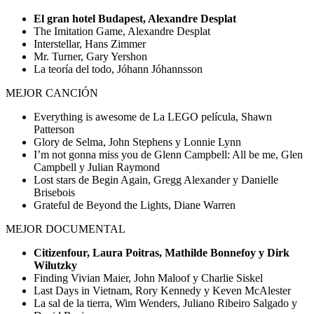
El gran hotel Budapest, Alexandre Desplat
The Imitation Game, Alexandre Desplat
Interstellar, Hans Zimmer
Mr. Turner, Gary Yershon
La teoría del todo, Jóhann Jóhannsson
MEJOR CANCIÓN
Everything is awesome de La LEGO película, Shawn
Patterson
Glory de Selma, John Stephens y Lonnie Lynn
I’m not gonna miss you de Glenn Campbell: All be me, Glen
Campbell y Julian Raymond
Lost stars de Begin Again, Gregg Alexander y Danielle
Brisebois
Grateful de Beyond the Lights, Diane Warren
MEJOR DOCUMENTAL
Citizenfour, Laura Poitras, Mathilde Bonnefoy y Dirk
Wilutzky
Finding Vivian Maier, John Maloof y Charlie Siskel
Last Days in Vietnam, Rory Kennedy y Keven McAlester
La sal de la tierra, Wim Wenders, Juliano Ribeiro Salgado y