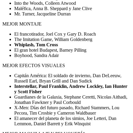
Into the Woods, Colleen Atwood
Maléfica, Anna B. Sheppard y Jane Clive
Mr. Turner, Jacqueline Durran
MEJOR MONTAJE
El francotirador, Joel Cox y Gary D. Roach
The Imitation Game, William Goldenberg
Whiplash, Tom Cross
El gran hotel Budapest, Barney Pilling
Boyhood, Sandra Adair
MEJOR EFECTOS VISUALES
Capitán América: El soldado de invierno, Dan DeLeeuw,
Russell Earl, Bryan Grill and Dan Sudick
Interstellar, Paul Franklin, Andrew Lockley, Ian Hunter
y Scott Fisher
Guardianes de la Galaxia, Stephane Ceretti, Nicolas Aithadi,
Jonathan Fawkner y Paul Corbould
X-Men: Días del futuro pasado, Richard Stammers, Lou
Pecora, Tim Crosbie y Cameron Waldbauer
El amanecer del planeta de los simios, Joe Letteri, Dan
Lemmon, Daniel Barrett y Erik Winquist