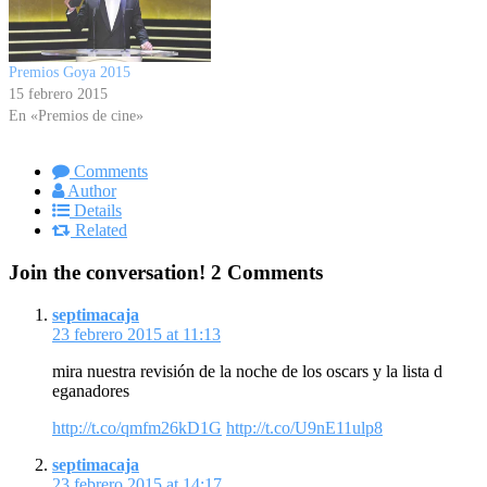
Premios Goya 2015
15 febrero 2015
En «Premios de cine»
Comments
Author
Details
Related
Join the conversation!
2 Comments
septimacaja
23 febrero 2015 at 11:13
mira nuestra revisión de la noche de los oscars y la lista d
eganadores
http://t.co/qmfm26kD1G
http://t.co/U9nE11ulp8
septimacaja
23 febrero 2015 at 14:17