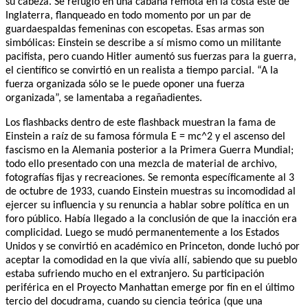
su cabeza. Se refugió en una cabaña remota en la costa este de
Inglaterra, flanqueado en todo momento por un par de
guardaespaldas femeninas con escopetas. Esas armas son
simbólicas: Einstein se describe a sí mismo como un militante
pacifista, pero cuando Hitler aumentó sus fuerzas para la guerra,
el científico se convirtió en un realista a tiempo parcial. “A la
fuerza organizada sólo se le puede oponer una fuerza
organizada”, se lamentaba a regañadientes.
Los flashbacks dentro de este flashback muestran la fama de
Einstein a raíz de su famosa fórmula E = mc^2 y el ascenso del
fascismo en la Alemania posterior a la Primera Guerra Mundial;
todo ello presentado con una mezcla de material de archivo,
fotografías fijas y recreaciones. Se remonta específicamente al 3
de octubre de 1933, cuando Einstein muestras su incomodidad al
ejercer su influencia y su renuncia a hablar sobre política en un
foro público. Había llegado a la conclusión de que la inacción era
complicidad. Luego se mudó permanentemente a los Estados
Unidos y se convirtió en académico en Princeton, donde luchó por
aceptar la comodidad en la que vivía allí, sabiendo que su pueblo
estaba sufriendo mucho en el extranjero. Su participación
periférica en el Proyecto Manhattan emerge por fin en el último
tercio del docudrama, cuando su ciencia teórica (que una