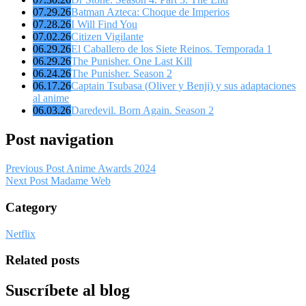
07.29.26
Batman Azteca: Choque de Imperios
07.28.26
I Will Find You
07.02.26
Citizen Vigilante
06.29.26
El Caballero de los Siete Reinos. Temporada 1
06.29.26
The Punisher. One Last Kill
06.24.26
The Punisher. Season 2
06.17.26
Captain Tsubasa (Oliver y Benji) y sus adaptaciones
al anime
06.03.26
Daredevil. Born Again. Season 2
Post navigation
Previous Post
Anime Awards 2024
Next Post
Madame Web
Category
Netflix
Related posts
Suscríbete al blog