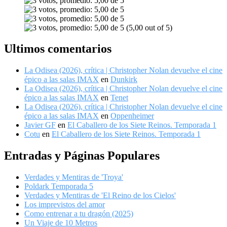
(5,00 out of 5)
Ultimos comentarios
La Odisea (2026), crítica | Christopher Nolan devuelve el cine
épico a las salas IMAX
en
Dunkirk
La Odisea (2026), crítica | Christopher Nolan devuelve el cine
épico a las salas IMAX
en
Tenet
La Odisea (2026), crítica | Christopher Nolan devuelve el cine
épico a las salas IMAX
en
Oppenheimer
Javier GF
en
El Caballero de los Siete Reinos. Temporada 1
Cotu
en
El Caballero de los Siete Reinos. Temporada 1
Entradas y Páginas Populares
Verdades y Mentiras de 'Troya'
Poldark Temporada 5
Verdades y Mentiras de 'El Reino de los Cielos'
Los imprevistos del amor
Como entrenar a tu dragón (2025)
Un Viaje de 10 Metros