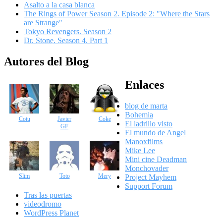
Asalto a la casa blanca
The Rings of Power Season 2. Episode 2: "Where the Stars
are Strange"
Tokyo Revengers. Season 2
Dr. Stone. Season 4. Part 1
Autores del Blog
Enlaces
blog de marta
Bohemia
Cotu
Javier
Coke
El ladrillo visto
GF
El mundo de Angel
Manoxfilms
Mike Lee
Mini cine Deadman
Monchovader
Slim
Toto
Mery
Project Mayhem
Support Forum
Tras las puertas
videodromo
WordPress Planet