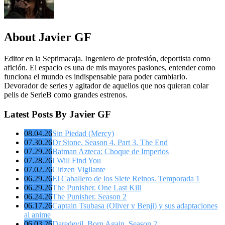
About Javier GF
Editor en la Septimacaja. Ingeniero de profesión, deportista como
afición. El espacio es una de mis mayores pasiones, entender como
funciona el mundo es indispensable para poder cambiarlo.
Devorador de series y agitador de aquellos que nos quieran colar
pelis de SerieB como grandes estrenos.
Latest Posts By Javier GF
08.04.26
Sin Piedad (Mercy)
07.30.26
Dr Stone. Season 4. Part 3. The End
07.29.26
Batman Azteca: Choque de Imperios
07.28.26
I Will Find You
07.02.26
Citizen Vigilante
06.29.26
El Caballero de los Siete Reinos. Temporada 1
06.29.26
The Punisher. One Last Kill
06.24.26
The Punisher. Season 2
06.17.26
Captain Tsubasa (Oliver y Benji) y sus adaptaciones
al anime
06.03.26
Daredevil. Born Again. Season 2