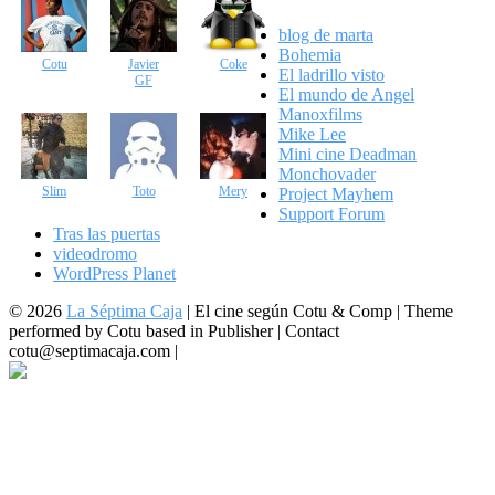
blog de marta
Bohemia
Cotu
Javier
Coke
El ladrillo visto
GF
El mundo de Angel
Manoxfilms
Mike Lee
Mini cine Deadman
Monchovader
Slim
Toto
Mery
Project Mayhem
Support Forum
Tras las puertas
videodromo
WordPress Planet
© 2026
La Séptima Caja
|
El cine según Cotu & Comp | Theme
performed by Cotu based in Publisher | Contact
cotu@septimacaja.com |