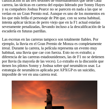
clasificación ni las tres sesiones de entrenamientos que tiene cada
carrera, las tácticas en carrera del equipo liderado por Sonny Hayes
y su compañero Joshua Pearce no se parecen en nada a las que se
verían en un Gran Premio real. Aunque es uno de los momentos en
los que más brilla el personaje de Pitt que, con su sorna habitual,
intenta aplicar tácticas de perro viejo que en la F1 actual estarían
severamente penalizadas, llevando incluso a la descalificación de la
escudería en futuras parrillas.
Las escenas en las carreras tampoco son totalmente fiables. Por
ejemplo, la lluvia en el Gran Premio de Monza es completamente
irreal. Durante la carrera, la película representa un evento muy
habitual, una lluvia que cae con fuerza. Esto no es extraño; a
diferencia de las carreras estadounidenses, las de F1 no se detienen
por lluvia (la mayoría de las veces). Lo extraño es la discusión que
tienen los pilotos Sonny y Joshua sobre qué neumáticos usar. La
estrategia de neumáticos aplicada por APXGP es un suicidio,
imposible de ver en una carrera real.