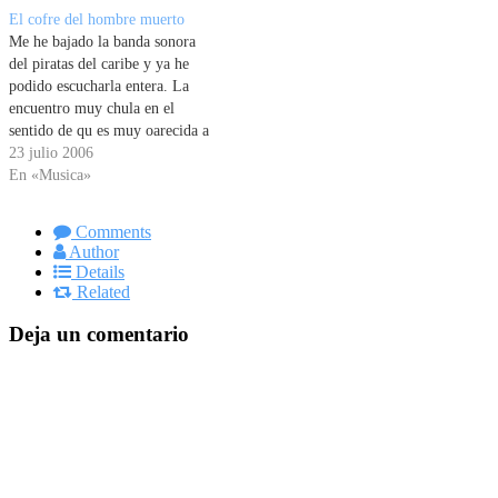
El cofre del hombre muerto
Me he bajado la banda sonora
del piratas del caribe y ya he
podido escucharla entera. La
encuentro muy chula en el
sentido de qu es muy oarecida a
la anterior con practicamente
23 julio 2006
todos los temas viejos. Eso hará
En «Musica»
que la pelicula tenga el mismo
estilillo y ambiente que la…
Comments
Author
Details
Related
Deja un comentario