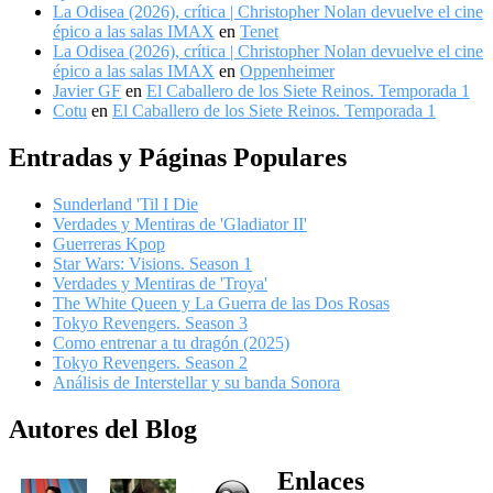
La Odisea (2026), crítica | Christopher Nolan devuelve el cine
épico a las salas IMAX
en
Tenet
La Odisea (2026), crítica | Christopher Nolan devuelve el cine
épico a las salas IMAX
en
Oppenheimer
Javier GF
en
El Caballero de los Siete Reinos. Temporada 1
Cotu
en
El Caballero de los Siete Reinos. Temporada 1
Entradas y Páginas Populares
Sunderland 'Til I Die
Verdades y Mentiras de 'Gladiator II'
Guerreras Kpop
Star Wars: Visions. Season 1
Verdades y Mentiras de 'Troya'
The White Queen y La Guerra de las Dos Rosas
Tokyo Revengers. Season 3
Como entrenar a tu dragón (2025)
Tokyo Revengers. Season 2
Análisis de Interstellar y su banda Sonora
Autores del Blog
Enlaces