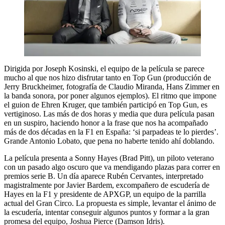
Dirigida por Joseph Kosinski, el equipo de la película se parece
mucho al que nos hizo disfrutar tanto en Top Gun (producción de
Jerry Bruckheimer, fotografía de Claudio Miranda, Hans Zimmer en
la banda sonora, por poner algunos ejemplos). El ritmo que impone
el guion de Ehren Kruger, que también participó en Top Gun, es
vertiginoso. Las más de dos horas y media que dura película pasan
en un suspiro, haciendo honor a la frase que nos ha acompañado
más de dos décadas en la F1 en España: ‘si parpadeas te lo pierdes’.
Grande Antonio Lobato, que pena no haberte tenido ahí doblando.
La película presenta a Sonny Hayes (Brad Pitt), un piloto veterano
con un pasado algo oscuro que va mendigando plazas para correr en
premios serie B. Un día aparece Rubén Cervantes, interpretado
magistralmente por Javier Bardem, excompañero de escudería de
Hayes en la F1 y presidente de APXGP, un equipo de la parrilla
actual del Gran Circo. La propuesta es simple, levantar el ánimo de
la escudería, intentar conseguir algunos puntos y formar a la gran
promesa del equipo, Joshua Pierce (Damson Idris).