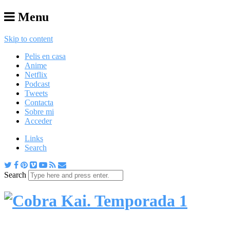
Menu
Skip to content
Pelis en casa
Anime
Netflix
Podcast
Tweets
Contacta
Sobre mi
Acceder
Links
Search
Search