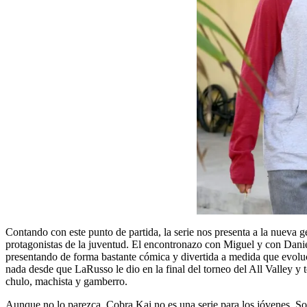
Contando con este punto de partida, la serie nos presenta a la nueva g
protagonistas de la juventud. El encontronazo con Miguel y con Danie
presentando de forma bastante cómica y divertida a medida que evoluc
nada desde que LaRusso le dio en la final del torneo del All Valley 
chulo, machista y gamberro.
Aunque no lo parezca, Cobra Kai no es una serie para los jóvenes. Son 