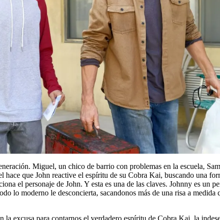
eneración. Miguel, un chico de barrio con problemas en la escuela, Sama
l hace que John reactive el espíritu de su Cobra Kai, buscando una fo
iona el personaje de John. Y esta es una de las claves. Johnny es un 
y todo lo moderno le desconcierta, sacandonos más de una risa a medida 
la excusa para contarnos el verdadero espíritu de Cobra Kai, la indesea