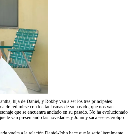
ntha, hija de Daniel, y Robby van a ser los tres principales
rma de redimirse con los fantasmas de su pasado, que nos van
personaje que se encuentra anclado en su pasado. No ha evolucionado
que le van presentando las novedades y Johnny saca ese esterotipo
da vuelta a la relación Daniel-John hace que la serie literalmente