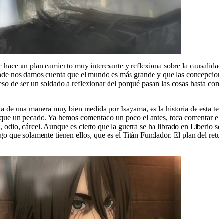
ime hace un planteamiento muy interesante y reflexiona sobre la causali
onde nos damos cuenta que el mundo es más grande y que las concepcio
eso de ser un soldado a reflexionar del porqué pasan las cosas hasta com
ola de una manera muy bien medida por Isayama, es la historia de est
 que un pecado. Ya hemos comentado un poco el antes, toca comentar el 
os, odio, cárcel. Aunque es cierto que la guerra se ha librado en Liberio
go que solamente tienen ellos, que es el Titán Fundador. El plan del retu