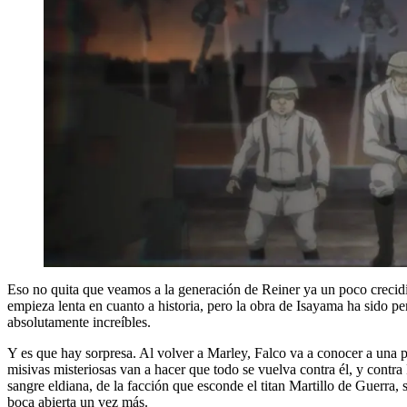
Eso no quita que veamos a la generación de Reiner ya un poco crecidi
empieza lenta en cuanto a historia, pero la obra de Isayama ha sido pe
absolutamente increíbles.
Y es que hay sorpresa. Al volver a Marley, Falco va a conocer a una p
misivas misteriosas van a hacer que todo se vuelva contra él, y contra
sangre eldiana, de la facción que esconde el titan Martillo de Guerra,
boca abierta un vez más.