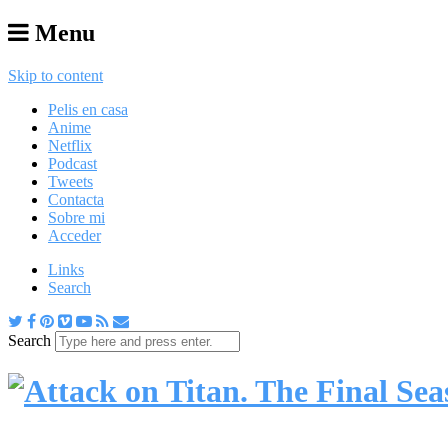
Menu
Skip to content
Pelis en casa
Anime
Netflix
Podcast
Tweets
Contacta
Sobre mi
Acceder
Links
Search
Search