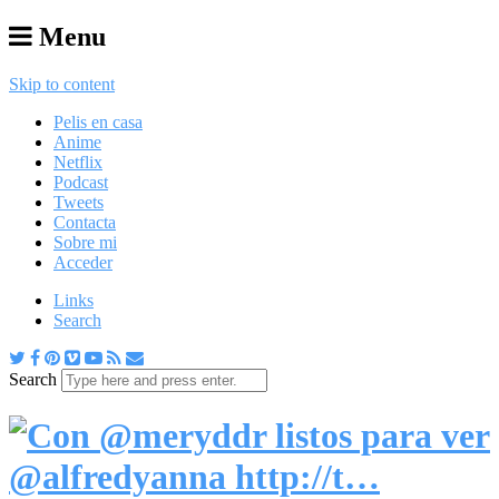
Menu
Skip to content
Pelis en casa
Anime
Netflix
Podcast
Tweets
Contacta
Sobre mi
Acceder
Links
Search
Search