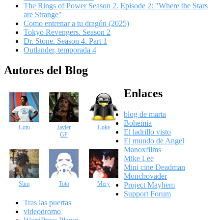
The Rings of Power Season 2. Episode 2: "Where the Stars
are Strange"
Como entrenar a tu dragón (2025)
Tokyo Revengers. Season 2
Dr. Stone. Season 4. Part 1
Outlander, temporada 4
Autores del Blog
Enlaces
blog de marta
Bohemia
Cotu
Javier
Coke
El ladrillo visto
GF
El mundo de Angel
Manoxfilms
Mike Lee
Mini cine Deadman
Monchovader
Slim
Toto
Mery
Project Mayhem
Support Forum
Tras las puertas
videodromo