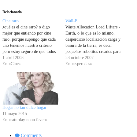
Relacionado
Cine raro
Wall-E
¿qué es el cine raro? o digo
Waste Allocation Load Lifters -
mejor que entiendo por cine
Earth, o lo que es lo mismo,
raro, porque supongo que cada
desperdicio localización carga y
uno tenemos nuestro criterio
basura de la tierra, es decir
pero estoy seguro de que todos
pequeños robotitos creados para
podríamos decir jope que
1 abril 2008
limpiar el planeta tierra en el
23 octubre 2007
película tan rara. Pues nada yo
En «Cine»
año 2700. Y es que para Pixar
En «esperadas»
por cine raro entiendo tomadura
por estas fechas el planeta tierra
de pelo. Una película que te
estará tan sucio que necesitará…
tiene un…
Hogar no tan dulce hogar
11 mayo 2015
En «saturday noon fever»
Comments