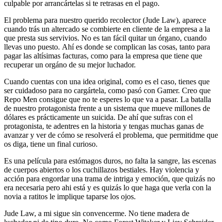
culpable por arrancártelas si te retrasas en el pago.
El problema para nuestro querido recolector (Jude Law), aparece
cuando trás un altercado se combierte en cliente de la empresa a la
que presta sus servivios. No es tan fácil quitar un órgano, cuando
llevas uno puesto. Ahí es donde se complican las cosas, tanto para
pagar las altísimas facturas, como para la empresa que tiene que
recuperar un orgáno de su mejor luchador.
Cuando cuentas con una idea original, como es el caso, tienes que
ser cuidadoso para no cargártela, como pasó con Gamer. Creo que
Repo Men consigue que no te esperes lo que va a pasar. La batalla
de nuestro protagonista frente a un sistema que mueve millones de
dólares es prácticamente un suicida. De ahí que sufras con el
protagonista, te adentres en la historia y tengas muchas ganas de
avanzar y ver de cómo se resolverá el problema, que permitidme que
os diga, tiene un final curioso.
Es una película para estómagos duros, no falta la sangre, las escenas
de cuerpos abiertos o los cuchillazos bestiales. Hay violencia y
acción para engordar una trama de intriga y emoción, que quizás no
era necesaria pero ahi está y es quizás lo que haga que verla con la
novia a ratitos le implique taparse los ojos.
Jude Law, a mi sigue sin convencerme. No tiene madera de