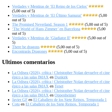
Verdades y Mentiras de ‘El Reino de los Cielos’
(5,00 out of 5)
Verdades y Mentiras de ‘El Último Samurai’
(5,00
out of 5)
The Promised Neverland. Season 1
(5,00 out of 5)
‘The World of Hans Zimmer’ en Barcelona
(5,00
out of 5)
Verdades y Mentiras de ‘Gladiator II’
(5,00 out of
5)
There be dragons
(5,00 out of 5)
Encontrarás Dragones
(5,00 out of 5)
Ultimos comentarios
La Odisea (2026), crítica | Christopher Nolan devuelve el cine
épico a las salas IMAX
en
Dunkirk
La Odisea (2026), crítica | Christopher Nolan devuelve el cine
épico a las salas IMAX
en
Tenet
La Odisea (2026), crítica | Christopher Nolan devuelve el cine
épico a las salas IMAX
en
Oppenheimer
Javier GF
en
El Caballero de los Siete Reinos. Temporada 1
Cotu
en
El Caballero de los Siete Reinos. Temporada 1