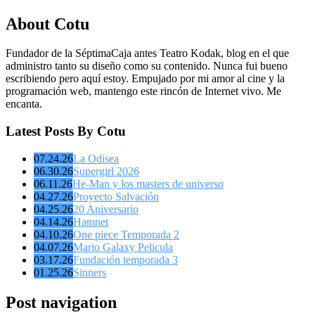
About Cotu
Fundador de la SéptimaCaja antes Teatro Kodak, blog en el que
administro tanto su diseño como su contenido. Nunca fui bueno
escribiendo pero aquí estoy. Empujado por mi amor al cine y la
programación web, mantengo este rincón de Internet vivo. Me
encanta.
Latest Posts By Cotu
07.24.26
La Odisea
06.30.26
Supergirl 2026
06.11.26
He-Man y los masters de universo
04.27.26
Proyecto Salvación
04.25.26
20 Aniversario
04.14.26
Hamnet
04.10.26
One piece Temporada 2
04.07.26
Mario Galaxy Pelicula
03.17.26
Fundación temporada 3
01.25.26
Sinners
Post navigation