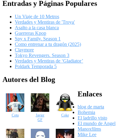
Entradas y Páginas Populares
Un Viaje de 10 Metros
Verdades y Mentiras de 'Troya'
Asalto a la casa blanca
Guerreras Kpop
Spy x Family. Season 1
Como entrenar a tu dragón (2025)
Claymore
Tokyo Revengers. Season 3
Verdades y Mentiras de ‘Gladiator’
Poldark Temporada 5
Autores del Blog
Enlaces
blog de marta
Bohemia
Cotu
Javier
Coke
El ladrillo visto
GF
El mundo de Angel
Manoxfilms
Mike Lee