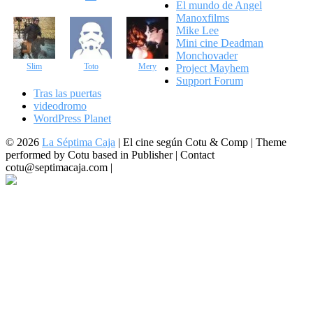
El mundo de Angel
Manoxfilms
Mike Lee
Mini cine Deadman
Monchovader
Slim
Toto
Mery
Project Mayhem
Support Forum
Tras las puertas
videodromo
WordPress Planet
© 2026
La Séptima Caja
|
El cine según Cotu & Comp | Theme
performed by Cotu based in Publisher | Contact
cotu@septimacaja.com |