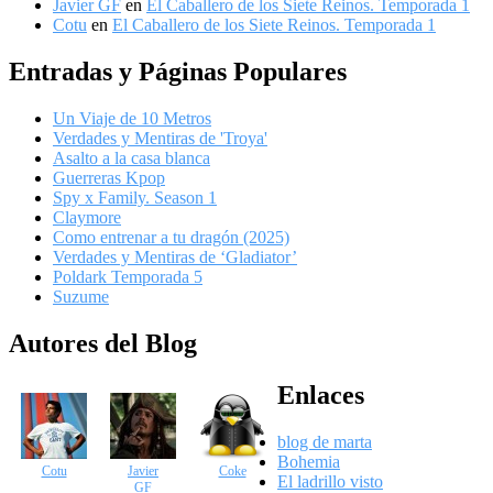
Javier GF
en
El Caballero de los Siete Reinos. Temporada 1
Cotu
en
El Caballero de los Siete Reinos. Temporada 1
Entradas y Páginas Populares
Un Viaje de 10 Metros
Verdades y Mentiras de 'Troya'
Asalto a la casa blanca
Guerreras Kpop
Spy x Family. Season 1
Claymore
Como entrenar a tu dragón (2025)
Verdades y Mentiras de ‘Gladiator’
Poldark Temporada 5
Suzume
Autores del Blog
Enlaces
blog de marta
Bohemia
Cotu
Javier
Coke
El ladrillo visto
GF