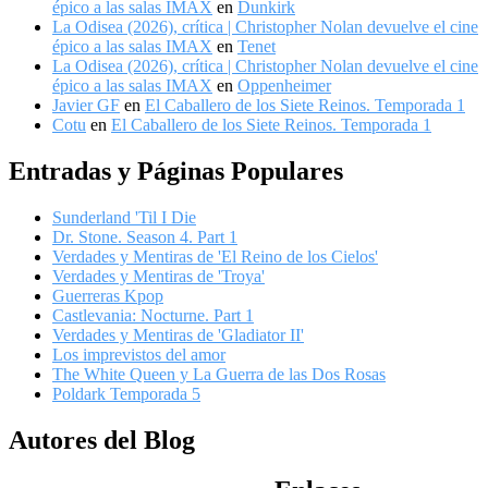
épico a las salas IMAX
en
Dunkirk
La Odisea (2026), crítica | Christopher Nolan devuelve el cine
épico a las salas IMAX
en
Tenet
La Odisea (2026), crítica | Christopher Nolan devuelve el cine
épico a las salas IMAX
en
Oppenheimer
Javier GF
en
El Caballero de los Siete Reinos. Temporada 1
Cotu
en
El Caballero de los Siete Reinos. Temporada 1
Entradas y Páginas Populares
Sunderland 'Til I Die
Dr. Stone. Season 4. Part 1
Verdades y Mentiras de 'El Reino de los Cielos'
Verdades y Mentiras de 'Troya'
Guerreras Kpop
Castlevania: Nocturne. Part 1
Verdades y Mentiras de 'Gladiator II'
Los imprevistos del amor
The White Queen y La Guerra de las Dos Rosas
Poldark Temporada 5
Autores del Blog