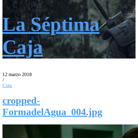
La Séptima
Caja
12 marzo 2018
/
Cotu
cropped-
FormadelAgua_004.jpg