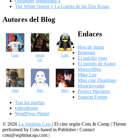
Outlander, temporada 4
The White Queen y La Guerra de las Dos Rosas
Autores del Blog
Enlaces
blog de marta
Bohemia
Cotu
Javier
Coke
El ladrillo visto
GF
El mundo de Angel
Manoxfilms
Mike Lee
Mini cine Deadman
Monchovader
Slim
Toto
Mery
Project Mayhem
Support Forum
Tras las puertas
videodromo
WordPress Planet
© 2026
La Séptima Caja
|
El cine según Cotu & Comp | Theme
performed by Cotu based in Publisher | Contact
cotu@septimacaja.com |