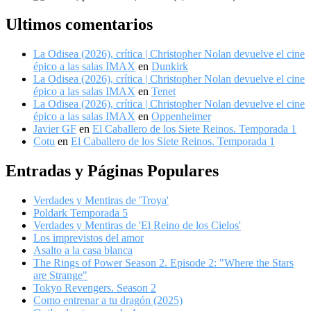
Ultimos comentarios
La Odisea (2026), crítica | Christopher Nolan devuelve el cine
épico a las salas IMAX
en
Dunkirk
La Odisea (2026), crítica | Christopher Nolan devuelve el cine
épico a las salas IMAX
en
Tenet
La Odisea (2026), crítica | Christopher Nolan devuelve el cine
épico a las salas IMAX
en
Oppenheimer
Javier GF
en
El Caballero de los Siete Reinos. Temporada 1
Cotu
en
El Caballero de los Siete Reinos. Temporada 1
Entradas y Páginas Populares
Verdades y Mentiras de 'Troya'
Poldark Temporada 5
Verdades y Mentiras de 'El Reino de los Cielos'
Los imprevistos del amor
Asalto a la casa blanca
The Rings of Power Season 2. Episode 2: "Where the Stars
are Strange"
Tokyo Revengers. Season 2
Como entrenar a tu dragón (2025)