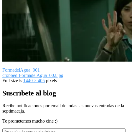
FormadelAgua_001
cropped-FormadelAgua_002.jpg
Full size is
1440 × 405
pixels
Suscríbete al blog
Recibe notificaciones por email de todas las nuevas entradas de la
septimacaja.
Te prometemos mucho cine ;)
Dirección