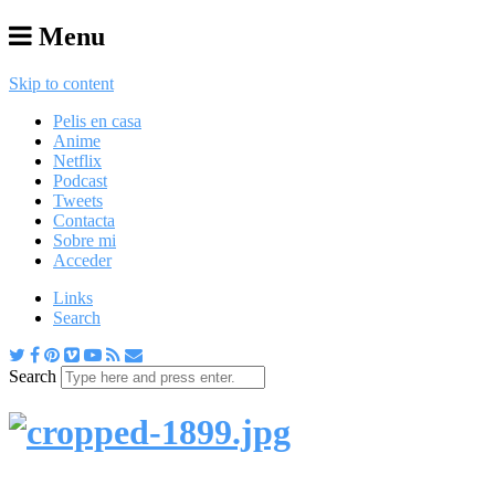
Menu
Skip to content
Pelis en casa
Anime
Netflix
Podcast
Tweets
Contacta
Sobre mi
Acceder
Links
Search
Search