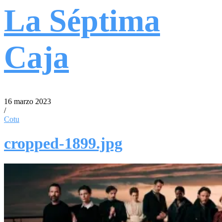
La Séptima
Caja
16 marzo 2023
/
Cotu
cropped-1899.jpg