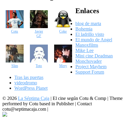
Enlaces
blog de marta
Bohemia
Cotu
Javier
Coke
El ladrillo visto
GF
El mundo de Angel
Manoxfilms
Mike Lee
Mini cine Deadman
Monchovader
Slim
Toto
Mery
Project Mayhem
Support Forum
Tras las puertas
videodromo
WordPress Planet
© 2026
La Séptima Caja
|
El cine según Cotu & Comp | Theme
performed by Cotu based in Publisher | Contact
cotu@septimacaja.com |