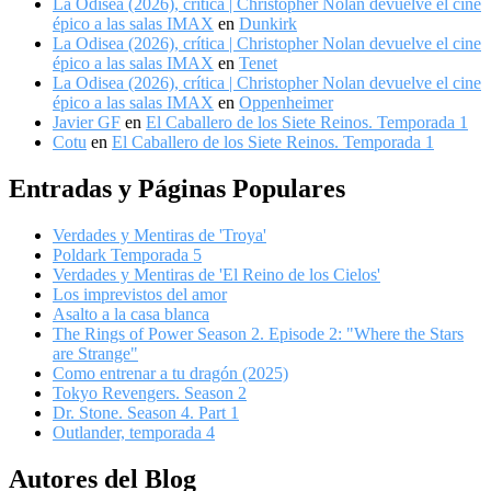
La Odisea (2026), crítica | Christopher Nolan devuelve el cine
épico a las salas IMAX
en
Dunkirk
La Odisea (2026), crítica | Christopher Nolan devuelve el cine
épico a las salas IMAX
en
Tenet
La Odisea (2026), crítica | Christopher Nolan devuelve el cine
épico a las salas IMAX
en
Oppenheimer
Javier GF
en
El Caballero de los Siete Reinos. Temporada 1
Cotu
en
El Caballero de los Siete Reinos. Temporada 1
Entradas y Páginas Populares
Verdades y Mentiras de 'Troya'
Poldark Temporada 5
Verdades y Mentiras de 'El Reino de los Cielos'
Los imprevistos del amor
Asalto a la casa blanca
The Rings of Power Season 2. Episode 2: "Where the Stars
are Strange"
Como entrenar a tu dragón (2025)
Tokyo Revengers. Season 2
Dr. Stone. Season 4. Part 1
Outlander, temporada 4
Autores del Blog