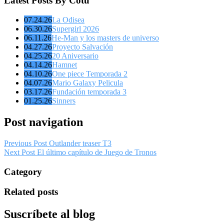
Latest Posts By Cotu
07.24.26
La Odisea
06.30.26
Supergirl 2026
06.11.26
He-Man y los masters de universo
04.27.26
Proyecto Salvación
04.25.26
20 Aniversario
04.14.26
Hamnet
04.10.26
One piece Temporada 2
04.07.26
Mario Galaxy Pelicula
03.17.26
Fundación temporada 3
01.25.26
Sinners
Post navigation
Previous Post
Outlander teaser T3
Next Post
El último capítulo de Juego de Tronos
Category
Related posts
Suscríbete al blog