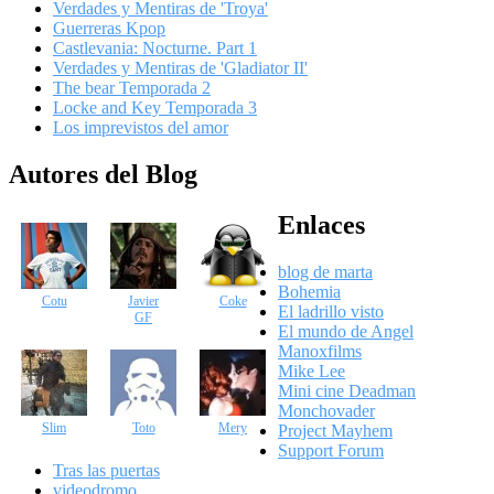
Verdades y Mentiras de 'Troya'
Guerreras Kpop
Castlevania: Nocturne. Part 1
Verdades y Mentiras de 'Gladiator II'
The bear Temporada 2
Locke and Key Temporada 3
Los imprevistos del amor
Autores del Blog
Enlaces
blog de marta
Bohemia
Cotu
Javier
Coke
El ladrillo visto
GF
El mundo de Angel
Manoxfilms
Mike Lee
Mini cine Deadman
Monchovader
Slim
Toto
Mery
Project Mayhem
Support Forum
Tras las puertas
videodromo