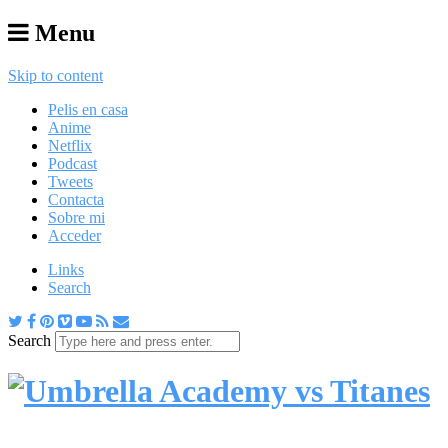
Menu
Skip to content
Pelis en casa
Anime
Netflix
Podcast
Tweets
Contacta
Sobre mi
Acceder
Links
Search
Search