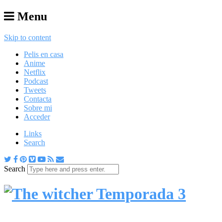
Menu
Skip to content
Pelis en casa
Anime
Netflix
Podcast
Tweets
Contacta
Sobre mi
Acceder
Links
Search
Search