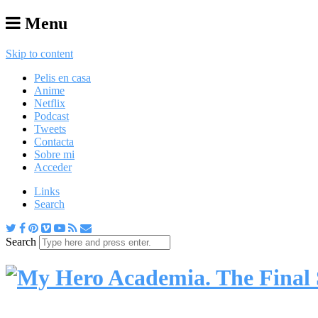
Menu
Skip to content
Pelis en casa
Anime
Netflix
Podcast
Tweets
Contacta
Sobre mi
Acceder
Links
Search
Search